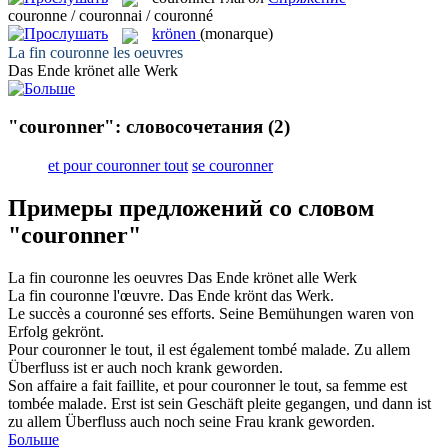
couronne / couronnai / couronné
krönen
(monarque)
La fin
couronne
les oeuvres
Das Ende
krönet
alle Werk
"couronner": словосочетания
(2)
et pour couronner tout
se couronner
Примеры предложений со словом
"couronner"
La fin
couronne
les oeuvres
Das Ende
krönet
alle Werk
La fin
couronne
l'œuvre.
Das Ende
krönt
das Werk.
Le succès a
couronné
ses efforts.
Seine Bemühungen waren von
Erfolg
gekrönt
.
Pour
couronner
le tout, il est également tombé malade.
Zu allem
Überfluss ist er auch noch krank geworden.
Son affaire a fait faillite, et pour
couronner
le tout, sa femme est
tombée malade.
Erst ist sein Geschäft pleite gegangen, und dann ist
zu allem Überfluss auch noch seine Frau krank geworden.
Больше