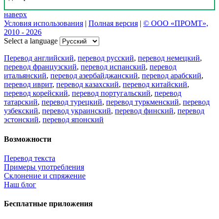
наверх
Условия использования
|
Полная версия
|
© ООО «ПРОМТ»,
2010 - 2026
Select a language
Перевод английский
,
перевод русский
,
перевод немецкий
,
перевод французский
,
перевод испанский
,
перевод
итальянский
,
перевод азербайджанский
,
перевод арабский
,
перевод иврит
,
перевод казахский
,
перевод китайский
,
перевод корейский
,
перевод португальский
,
перевод
татарский
,
перевод турецкий
,
перевод туркменский
,
перевод
узбекский
,
перевод украинский
,
перевод финский
,
перевод
эстонский
,
перевод японский
Возможности
Перевод текста
Примеры употребления
Склонение и спряжение
Наш блог
Бесплатные приложения