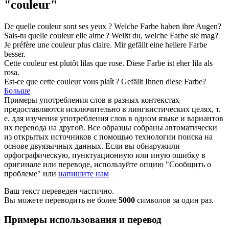
"couleur"
De quelle
couleur
sont ses yeux ?
Welche
Farbe
haben ihre Augen?
Sais-tu quelle
couleur
elle aime ?
Weißt du, welche
Farbe
sie mag?
Je préfère une
couleur
plus claire.
Mir gefällt eine hellere
Farbe
besser.
Cette
couleur
est plutôt lilas que rose.
Diese
Farbe
ist eher lila als
rosa.
Est-ce que cette
couleur
vous plaît ?
Gefällt Ihnen diese
Farbe
?
Больше
Примеры употребления слов в разных контекстах
предоставляются исключительно в лингвистических целях, т.
е. для изучения употребления слов в одном языке и вариантов
их перевода на другой. Все образцы собраны автоматически
из открытых источников с помощью технологии поиска на
основе двуязычных данных. Если вы обнаружили
орфографическую, пунктуационную или иную ошибку в
оригинале или переводе, используйте опцию "Сообщить о
проблеме" или
напишите нам
Ваш текст переведен частично.
Вы можете переводить не более
5000
символов за один раз.
Примеры использования и перевод