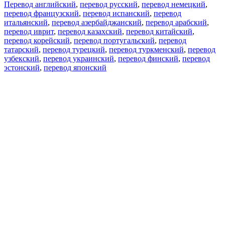
Перевод английский
,
перевод русский
,
перевод немецкий
,
перевод французский
,
перевод испанский
,
перевод
итальянский
,
перевод азербайджанский
,
перевод арабский
,
перевод иврит
,
перевод казахский
,
перевод китайский
,
перевод корейский
,
перевод португальский
,
перевод
татарский
,
перевод турецкий
,
перевод туркменский
,
перевод
узбекский
,
перевод украинский
,
перевод финский
,
перевод
эстонский
,
перевод японский
Возможности
Перевод текста
Примеры употребления
Склонение и спряжение
Наш блог
Бесплатные приложения
PROMT.One для iOS
PROMT.One для Android
Предложения
Для разработчиков