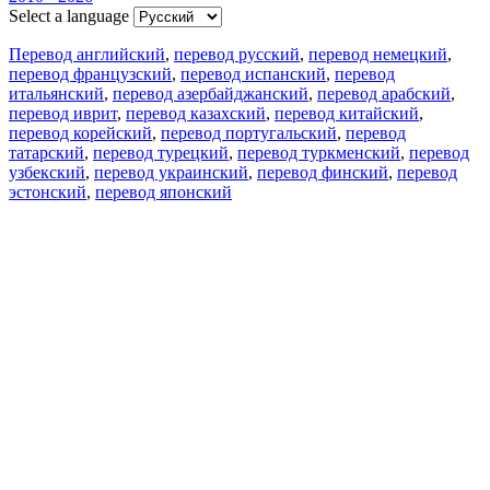
Select a language
Перевод английский
,
перевод русский
,
перевод немецкий
,
перевод французский
,
перевод испанский
,
перевод
итальянский
,
перевод азербайджанский
,
перевод арабский
,
перевод иврит
,
перевод казахский
,
перевод китайский
,
перевод корейский
,
перевод португальский
,
перевод
татарский
,
перевод турецкий
,
перевод туркменский
,
перевод
узбекский
,
перевод украинский
,
перевод финский
,
перевод
эстонский
,
перевод японский
Возможности
Перевод текста
Примеры употребления
Склонение и спряжение
Наш блог
Бесплатные приложения
PROMT.One для iOS
PROMT.One для Android
Предложения