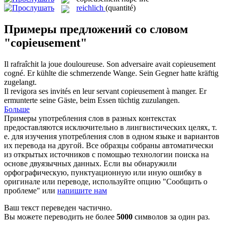
reichlich
(quantité)
Примеры предложений со словом
"copieusement"
Il rafraîchit la joue douloureuse. Son adversaire avait
copieusement
cogné.
Er kühlte die schmerzende Wange. Sein Gegner hatte kräftig
zugelangt.
Il revigora ses invités en leur servant
copieusement
à manger.
Er
ermunterte seine Gäste, beim Essen tüchtig zuzulangen.
Больше
Примеры употребления слов в разных контекстах
предоставляются исключительно в лингвистических целях, т.
е. для изучения употребления слов в одном языке и вариантов
их перевода на другой. Все образцы собраны автоматически
из открытых источников с помощью технологии поиска на
основе двуязычных данных. Если вы обнаружили
орфографическую, пунктуационную или иную ошибку в
оригинале или переводе, используйте опцию "Сообщить о
проблеме" или
напишите нам
Ваш текст переведен частично.
Вы можете переводить не более
5000
символов за один раз.