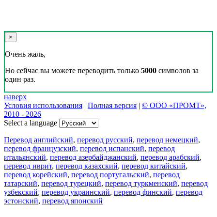
×
Очень жаль,
Но сейчас вы можете переводить только
5000
символов за
один раз.
наверх
Условия использования
|
Полная версия
|
© ООО «ПРОМТ»,
2010 - 2026
Select a language
Перевод английский
,
перевод русский
,
перевод немецкий
,
перевод французский
,
перевод испанский
,
перевод
итальянский
,
перевод азербайджанский
,
перевод арабский
,
перевод иврит
,
перевод казахский
,
перевод китайский
,
перевод корейский
,
перевод португальский
,
перевод
татарский
,
перевод турецкий
,
перевод туркменский
,
перевод
узбекский
,
перевод украинский
,
перевод финский
,
перевод
эстонский
,
перевод японский