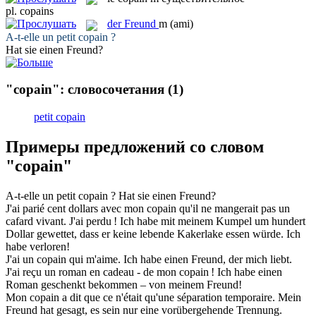
pl.
copains
der
Freund
m
(ami)
A-t-elle un petit
copain
?
Hat sie einen
Freund
?
"copain": словосочетания
(1)
petit copain
Примеры предложений со словом
"copain"
A-t-elle un petit
copain
?
Hat sie einen
Freund
?
J'ai parié cent dollars avec mon
copain
qu'il ne mangerait pas un
cafard vivant. J'ai perdu !
Ich habe mit meinem
Kumpel
um hundert
Dollar gewettet, dass er keine lebende Kakerlake essen würde. Ich
habe verloren!
J'ai un
copain
qui m'aime.
Ich habe einen
Freund
, der mich liebt.
J'ai reçu un roman en cadeau - de mon
copain
!
Ich habe einen
Roman geschenkt bekommen – von meinem
Freund
!
Mon
copain
a dit que ce n'était qu'une séparation temporaire.
Mein
Freund
hat gesagt, es sein nur eine vorübergehende Trennung.