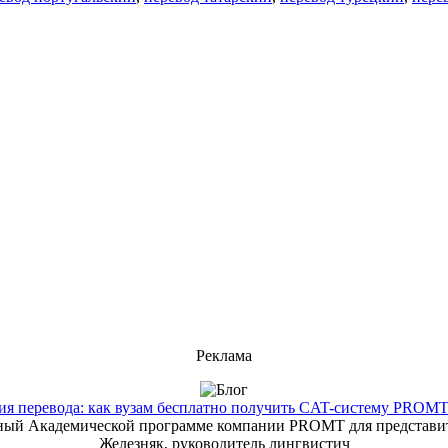
Реклама
 перевода: как вузам бесплатно получить CAT-систему PROMT T
енный Академической программе компании PROMT для представит
Железняк, руководитель лингвистич