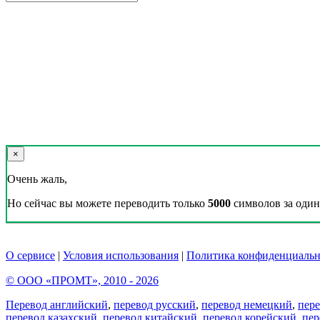
×
Очень жаль,
Но сейчас вы можете переводить только
5000
символов за один 
О сервисе
|
Условия использования
|
Политика конфиденциальн
© ООО «ПРОМТ», 2010 - 2026
Перевод английский
,
перевод русский
,
перевод немецкий
,
пер
перевод казахский
,
перевод китайский
,
перевод корейский
,
пер