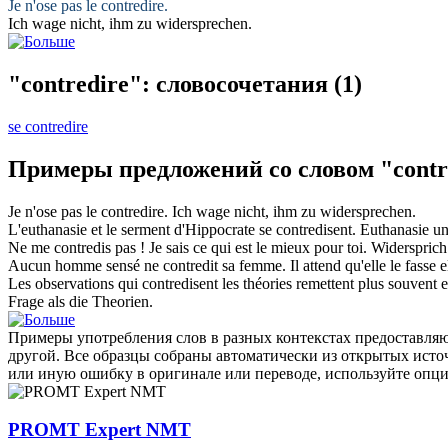
Je n'ose pas le
contredire
.
Ich wage nicht, ihm zu
widersprechen
.
"contredire": словосочетания
(1)
se contredire
Примеры предложений со словом "contr
Je n'ose pas le
contredire
.
Ich wage nicht, ihm zu
widersprechen
.
L'euthanasie et le serment d'Hippocrate se
contredisent
.
Euthanasie un
Ne me
contredis
pas ! Je sais ce qui est le mieux pour toi.
Widersprich
Aucun homme sensé ne
contredit
sa femme. Il attend qu'elle le fasse 
Les observations qui
contredisent
les théories remettent plus souvent 
Frage als die Theorien.
Примеры употребления слов в разных контекстах предоставляют
другой. Все образцы собраны автоматически из открытых ист
или иную ошибку в оригинале или переводе, используйте опц
PROMT Expert NMT