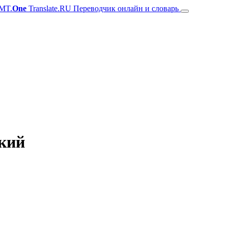
MT.
One
Translate.RU Переводчик онлайн и словарь
цкий