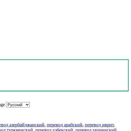
age
евод азербайджанский
,
перевод арабский
,
перевод иврит
,
вод туркменский
,
перевод узбекский
,
перевод украинский
,