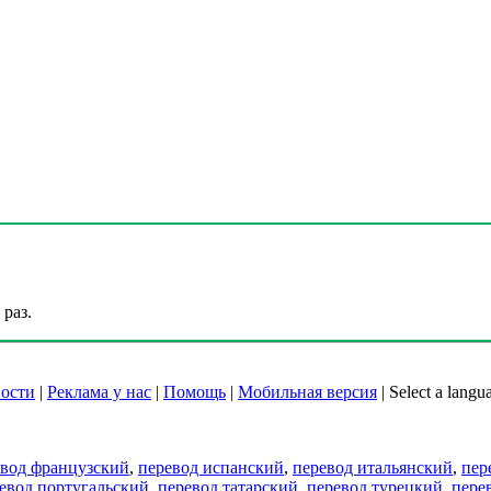
раз.
ости
|
Реклама у нас
|
Помощь
|
Мобильная версия
|
Select a langu
евод французский
,
перевод испанский
,
перевод итальянский
,
пер
евод португальский
,
перевод татарский
,
перевод турецкий
,
пере