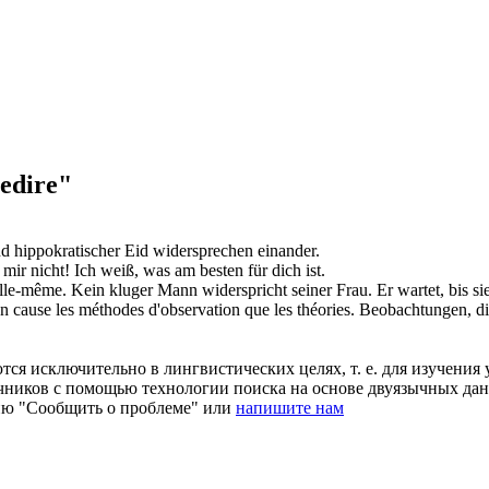
edire"
d hippokratischer Eid
widersprechen
einander.
mir nicht! Ich weiß, was am besten für dich ist.
elle-même.
Kein kluger Mann
widerspricht
seiner Frau. Er wartet, bis sie
en cause les méthodes d'observation que les théories.
Beobachtungen, d
ся исключительно в лингвистических целях, т. е. для изучения 
очников с помощью технологии поиска на основе двуязычных д
ию "Сообщить о проблеме" или
напишите нам