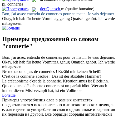
pl.
conneries
der
Quatsch
m
(qualité humaine)
Bon, j'ai assez entendu de
conneries
pour ce matin. Je vais déjeuner.
Okay, ich hab für heute Vormittag genug
Quatsch
gehört. Ich werde
mittagessen.
Примеры предложений со словом
"connerie"
Bon, j'ai assez entendu de
conneries
pour ce matin. Je vais déjeuner.
Okay, ich hab für heute Vormittag genug
Quatsch
gehört. Ich werde
mittagessen.
Ne me raconte pas de
conneries
!
Erzähl mir keinen
Scheiß
!
C'est de la
connerie
absolue !
Das ist der absolute Hammer!
Le créationisme c'est de la
connerie
.
Kreationismus ist Blödsinn.
Quiconque a débité cette
connerie
est un parfait idiot.
Wer auch
immer diesen Mist verzapft hat, ist ein Volltrottel.
Больше
Примеры употребления слов в разных контекстах
предоставляются исключительно в лингвистических целях, т.
е. для изучения употребления слов в одном языке и вариантов
их перевода на другой. Все образцы собраны автоматически