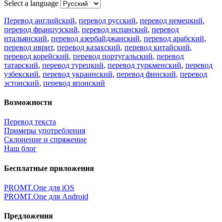
Select a language
Перевод английский
,
перевод русский
,
перевод немецкий
,
перевод французский
,
перевод испанский
,
перевод
итальянский
,
перевод азербайджанский
,
перевод арабский
,
перевод иврит
,
перевод казахский
,
перевод китайский
,
перевод корейский
,
перевод португальский
,
перевод
татарский
,
перевод турецкий
,
перевод туркменский
,
перевод
узбекский
,
перевод украинский
,
перевод финский
,
перевод
эстонский
,
перевод японский
Возможности
Перевод текста
Примеры употребления
Склонение и спряжение
Наш блог
Бесплатные приложения
PROMT.One для iOS
PROMT.One для Android
Предложения