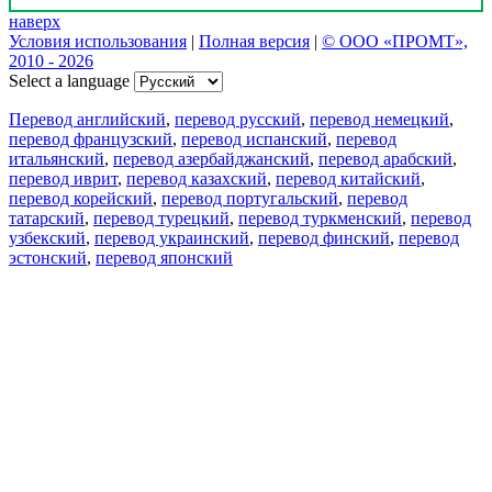
наверх
Условия использования
|
Полная версия
|
© ООО «ПРОМТ»,
2010 - 2026
Select a language
Перевод английский
,
перевод русский
,
перевод немецкий
,
перевод французский
,
перевод испанский
,
перевод
итальянский
,
перевод азербайджанский
,
перевод арабский
,
перевод иврит
,
перевод казахский
,
перевод китайский
,
перевод корейский
,
перевод португальский
,
перевод
татарский
,
перевод турецкий
,
перевод туркменский
,
перевод
узбекский
,
перевод украинский
,
перевод финский
,
перевод
эстонский
,
перевод японский
Возможности
Перевод текста
Примеры употребления
Склонение и спряжение
Наш блог
Бесплатные приложения
PROMT.One для iOS