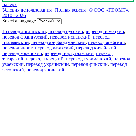
наверх
Условия использования
|
Полная версия
|
© ООО «ПРОМТ»,
2010 - 2026
Select a language
Перевод английский
,
перевод русский
,
перевод немецкий
,
перевод французский
,
перевод испанский
,
перевод
итальянский
,
перевод азербайджанский
,
перевод арабский
,
перевод иврит
,
перевод казахский
,
перевод китайский
,
перевод корейский
,
перевод португальский
,
перевод
татарский
,
перевод турецкий
,
перевод туркменский
,
перевод
узбекский
,
перевод украинский
,
перевод финский
,
перевод
эстонский
,
перевод японский
Возможности
Перевод текста
Примеры употребления
Склонение и спряжение
Наш блог
Бесплатные приложения
PROMT.One для iOS