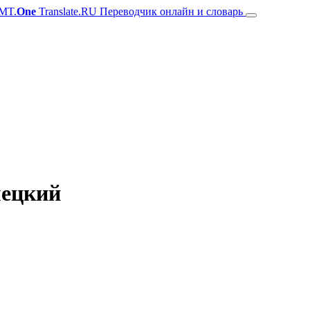
MT.
One
Translate.RU Переводчик онлайн и словарь
мецкий