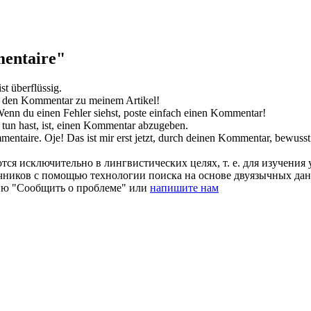
entaire"
st überflüssig.
r den
Kommentar
zu meinem Artikel!
enn du einen Fehler siehst, poste einfach einen
Kommentar
!
tun hast, ist, einen
Kommentar
abzugeben.
mentaire
.
Oje! Das ist mir erst jetzt, durch deinen
Kommentar
, bewuss
ся исключительно в лингвистических целях, т. е. для изучения 
очников с помощью технологии поиска на основе двуязычных д
ию "Сообщить о проблеме" или
напишите нам