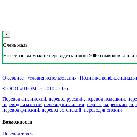
×
Очень жаль,
Но сейчас вы можете переводить только
5000
символов за один 
О сервисе
|
Условия использования
|
Политика конфиденциальн
© ООО «ПРОМТ», 2010 - 2026
Перевод английский
,
перевод русский
,
перевод немецкий
,
пер
перевод казахский
,
перевод китайский
,
перевод корейский
,
пер
перевод финский
,
перевод эстонский
,
перевод японский
Возможности
Перевод текста