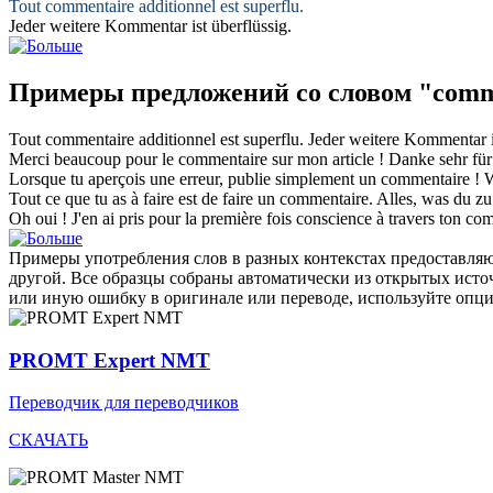
Tout
commentaire
additionnel est superflu.
Jeder weitere
Kommentar
ist überflüssig.
Примеры предложений со словом "comm
Tout
commentaire
additionnel est superflu.
Jeder weitere
Kommentar
i
Merci beaucoup pour le
commentaire
sur mon article !
Danke sehr fü
Lorsque tu aperçois une erreur, publie simplement un
commentaire
!
W
Tout ce que tu as à faire est de faire un
commentaire
.
Alles, was du zu 
Oh oui ! J'en ai pris pour la première fois conscience à travers ton
com
Примеры употребления слов в разных контекстах предоставляют
другой. Все образцы собраны автоматически из открытых ист
или иную ошибку в оригинале или переводе, используйте опц
PROMT Expert NMT
Переводчик для переводчиков
СКАЧАТЬ