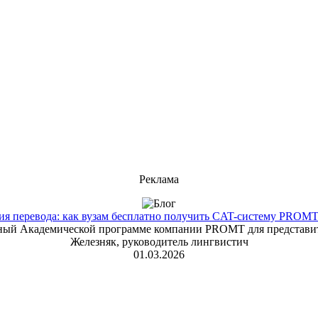
Реклама
 перевода: как вузам бесплатно получить CAT-систему PROMT T
енный Академической программе компании PROMT для представит
Железняк, руководитель лингвистич
01.03.2026