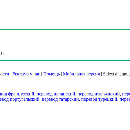
раз.
ости
|
Реклама у нас
|
Помощь
|
Мобильная версия
|
Select a langu
евод французский
,
перевод испанский
,
перевод итальянский
,
пер
евод португальский
,
перевод татарский
,
перевод турецкий
,
пере