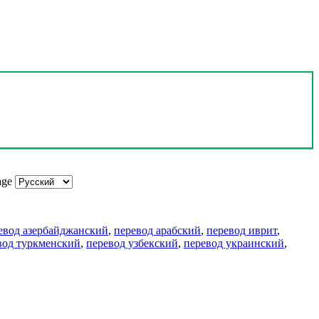
age
евод азербайджанский
,
перевод арабский
,
перевод иврит
,
вод туркменский
,
перевод узбекский
,
перевод украинский
,