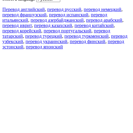
Перевод английский
,
перевод русский
,
перевод немецкий
,
перевод французский
,
перевод испанский
,
перевод
итальянский
,
перевод азербайджанский
,
перевод арабский
,
перевод иврит
,
перевод казахский
,
перевод китайский
,
перевод корейский
,
перевод португальский
,
перевод
татарский
,
перевод турецкий
,
перевод туркменский
,
перевод
узбекский
,
перевод украинский
,
перевод финский
,
перевод
эстонский
,
перевод японский
Возможности
Перевод текста
Примеры употребления
Склонение и спряжение
Наш блог
Бесплатные приложения
PROMT.One для iOS
PROMT.One для Android
Предложения