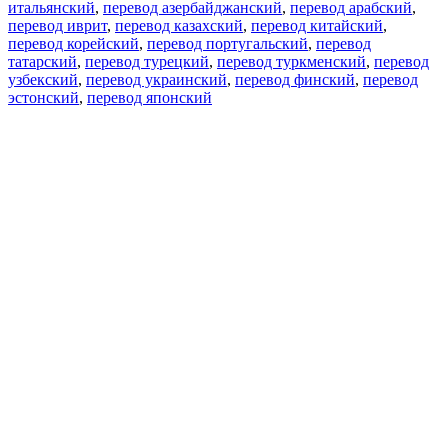
итальянский
,
перевод азербайджанский
,
перевод арабский
,
перевод иврит
,
перевод казахский
,
перевод китайский
,
перевод корейский
,
перевод португальский
,
перевод
татарский
,
перевод турецкий
,
перевод туркменский
,
перевод
узбекский
,
перевод украинский
,
перевод финский
,
перевод
эстонский
,
перевод японский
Возможности
Перевод текста
Примеры употребления
Склонение и спряжение
Наш блог
Бесплатные приложения
PROMT.One для iOS
PROMT.One для Android
Предложения
Для разработчиков