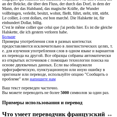
an der Brücke, die über den Fluss, der durch das Dorf, in dem der
Mann, der das
Halsband
, das magische Kräfte, die Wunder
vollbringen, verleiht, besitzt, wohnt, fließt, führt, steht, tritt, stirbt.
Le
collier
, à cent dollars, est bon marché.
Die
Halskette
ist, für
einhundert Dollar, billig.
C'est le même
collier
que celui que j'ai perdu hier.
Es ist die gleiche
Halskette
, die ich gestern verloren habe.
Больше
Примеры употребления слов в разных контекстах
предоставляются исключительно в лингвистических целях, т.
е. для изучения употребления слов в одном языке и вариантов
их перевода на другой. Все образцы собраны автоматически
из открытых источников с помощью технологии поиска на
основе двуязычных данных. Если вы обнаружили
орфографическую, пунктуационную или иную ошибку в
оригинале или переводе, используйте опцию "Сообщить о
проблеме" или
напишите нам
Ваш текст переведен частично.
Вы можете переводить не более
5000
символов за один раз.
Примеры использования и перевод
Что умеет переводчик французский ↔