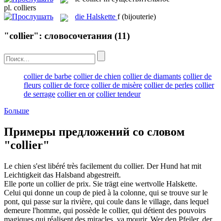
pl.
colliers
die
Halskette
f
(bijouterie)
"collier": словосочетания
(11)
collier de barbe
collier de chien
collier de diamants
collier de
fleurs
collier de force
collier de misère
collier de perles
collier
de serrage
collier en or
collier tendeur
Больше
Примеры предложений со словом
"collier"
Le chien s'est libéré très facilement du
collier
.
Der Hund hat mit
Leichtigkeit das
Halsband
abgestreift.
Elle porte un
collier
de prix.
Sie trägt eine wertvolle
Halskette
.
Celui qui donne un coup de pied à la colonne, qui se trouve sur le
pont, qui passe sur la rivière, qui coule dans le village, dans lequel
demeure l'homme, qui possède le
collier
, qui détient des pouvoirs
magiques qui réalisent des miracles, va mourir.
Wer den Pfeiler, der