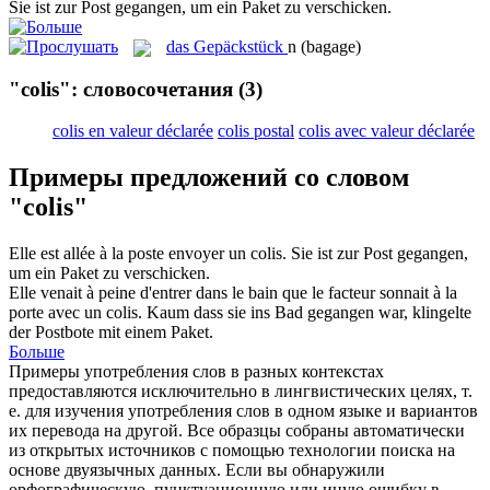
Sie ist zur Post gegangen, um ein
Paket
zu verschicken.
das
Gepäckstück
n
(bagage)
"colis": словосочетания
(3)
colis en valeur déclarée
colis postal
colis avec valeur déclarée
Примеры предложений со словом
"colis"
Elle est allée à la poste envoyer un
colis
.
Sie ist zur Post gegangen,
um ein
Paket
zu verschicken.
Elle venait à peine d'entrer dans le bain que le facteur sonnait à la
porte avec un
colis
.
Kaum dass sie ins Bad gegangen war, klingelte
der Postbote mit einem
Paket
.
Больше
Примеры употребления слов в разных контекстах
предоставляются исключительно в лингвистических целях, т.
е. для изучения употребления слов в одном языке и вариантов
их перевода на другой. Все образцы собраны автоматически
из открытых источников с помощью технологии поиска на
основе двуязычных данных. Если вы обнаружили
орфографическую, пунктуационную или иную ошибку в