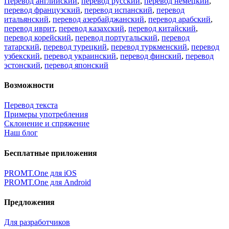
Перевод английский
,
перевод русский
,
перевод немецкий
,
перевод французский
,
перевод испанский
,
перевод
итальянский
,
перевод азербайджанский
,
перевод арабский
,
перевод иврит
,
перевод казахский
,
перевод китайский
,
перевод корейский
,
перевод португальский
,
перевод
татарский
,
перевод турецкий
,
перевод туркменский
,
перевод
узбекский
,
перевод украинский
,
перевод финский
,
перевод
эстонский
,
перевод японский
Возможности
Перевод текста
Примеры употребления
Склонение и спряжение
Наш блог
Бесплатные приложения
PROMT.One для iOS
PROMT.One для Android
Предложения
Для разработчиков