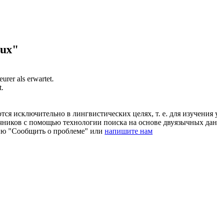
eux"
teurer
als erwartet.
t.
ся исключительно в лингвистических целях, т. е. для изучения 
очников с помощью технологии поиска на основе двуязычных д
ию "Сообщить о проблеме" или
напишите нам