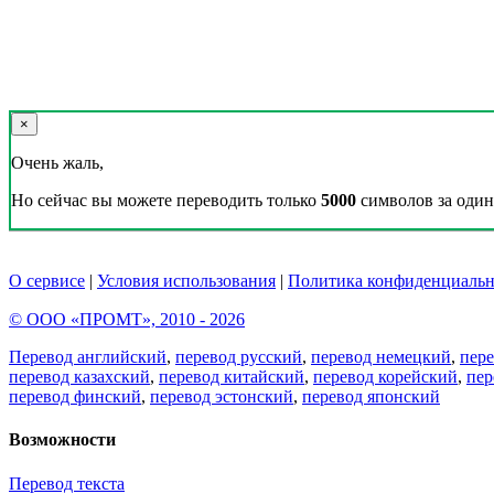
×
Очень жаль,
Но сейчас вы можете переводить только
5000
символов за один 
О сервисе
|
Условия использования
|
Политика конфиденциальн
© ООО «ПРОМТ», 2010 - 2026
Перевод английский
,
перевод русский
,
перевод немецкий
,
пер
перевод казахский
,
перевод китайский
,
перевод корейский
,
пер
перевод финский
,
перевод эстонский
,
перевод японский
Возможности
Перевод текста