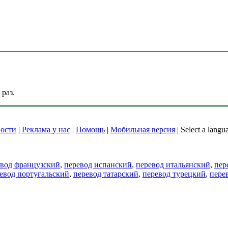
раз.
ости
|
Реклама у нас
|
Помощь
|
Мобильная версия
|
Select a langu
евод французский
,
перевод испанский
,
перевод итальянский
,
пер
евод португальский
,
перевод татарский
,
перевод турецкий
,
пере