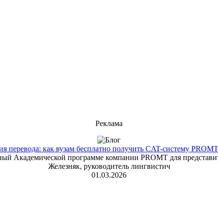
Реклама
 перевода: как вузам бесплатно получить CAT-систему PROMT T
енный Академической программе компании PROMT для представит
Железняк, руководитель лингвистич
01.03.2026