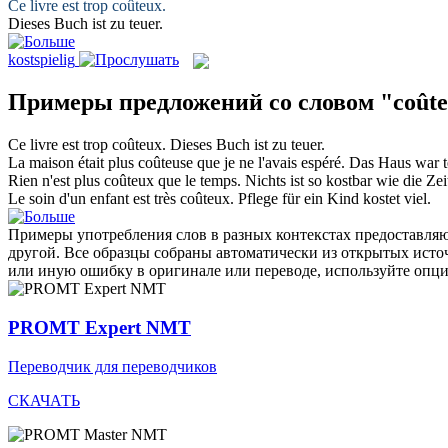
Ce livre est trop
coûteux
.
Dieses Buch ist zu
teuer
.
kostspielig
Примеры предложений со словом "coût
Ce livre est trop
coûteux
.
Dieses Buch ist zu
teuer
.
La maison était plus
coûteuse
que je ne l'avais espéré.
Das Haus war
Rien n'est plus
coûteux
que le temps.
Nichts ist so kostbar wie die Zei
Le soin d'un enfant est très
coûteux
.
Pflege für ein Kind kostet viel.
Примеры употребления слов в разных контекстах предоставляют
другой. Все образцы собраны автоматически из открытых ист
или иную ошибку в оригинале или переводе, используйте опц
PROMT Expert NMT
Переводчик для переводчиков
СКАЧАТЬ