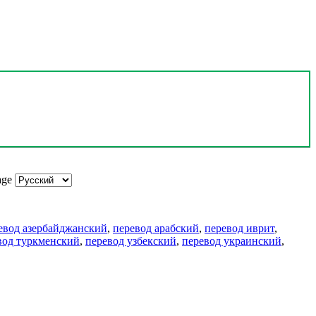
age
евод азербайджанский
,
перевод арабский
,
перевод иврит
,
вод туркменский
,
перевод узбекский
,
перевод украинский
,