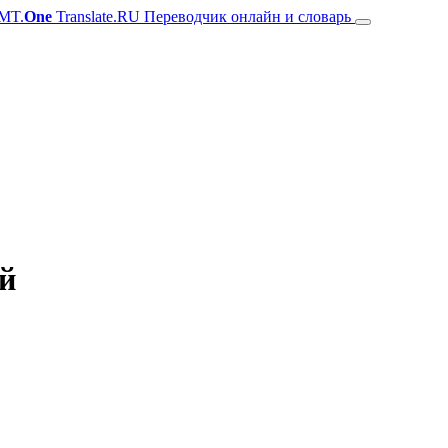
MT.
One
Translate.RU Переводчик онлайн и словарь
ий