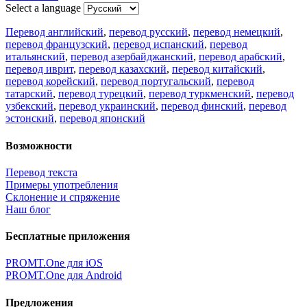
Select a language
Перевод английский
,
перевод русский
,
перевод немецкий
,
перевод французский
,
перевод испанский
,
перевод
итальянский
,
перевод азербайджанский
,
перевод арабский
,
перевод иврит
,
перевод казахский
,
перевод китайский
,
перевод корейский
,
перевод португальский
,
перевод
татарский
,
перевод турецкий
,
перевод туркменский
,
перевод
узбекский
,
перевод украинский
,
перевод финский
,
перевод
эстонский
,
перевод японский
Возможности
Перевод текста
Примеры употребления
Склонение и спряжение
Наш блог
Бесплатные приложения
PROMT.One для iOS
PROMT.One для Android
Предложения