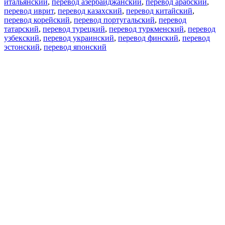
итальянский
,
перевод азербайджанский
,
перевод арабский
,
перевод иврит
,
перевод казахский
,
перевод китайский
,
перевод корейский
,
перевод португальский
,
перевод
татарский
,
перевод турецкий
,
перевод туркменский
,
перевод
узбекский
,
перевод украинский
,
перевод финский
,
перевод
эстонский
,
перевод японский
Возможности
Перевод текста
Примеры употребления
Склонение и спряжение
Наш блог
Бесплатные приложения
PROMT.One для iOS
PROMT.One для Android
Предложения
Для разработчиков