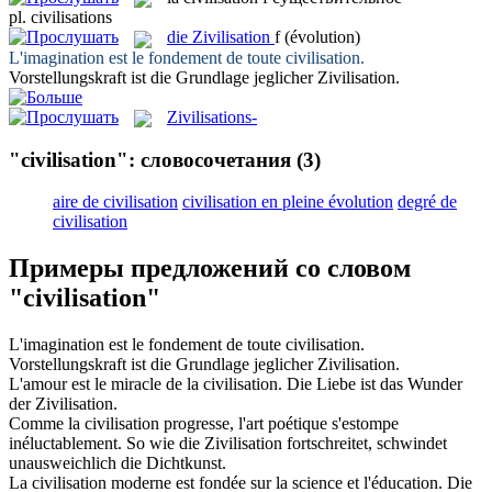
pl.
civilisations
die
Zivilisation
f
(évolution)
L'imagination est le fondement de toute
civilisation
.
Vorstellungskraft ist die Grundlage jeglicher
Zivilisation
.
Zivilisations-
"civilisation": словосочетания
(3)
aire de civilisation
civilisation en pleine évolution
degré de
civilisation
Примеры предложений со словом
"civilisation"
L'imagination est le fondement de toute
civilisation
.
Vorstellungskraft ist die Grundlage jeglicher
Zivilisation
.
L'amour est le miracle de la
civilisation
.
Die Liebe ist das Wunder
der
Zivilisation
.
Comme la
civilisation
progresse, l'art poétique s'estompe
inéluctablement.
So wie die
Zivilisation
fortschreitet, schwindet
unausweichlich die Dichtkunst.
La
civilisation
moderne est fondée sur la science et l'éducation.
Die