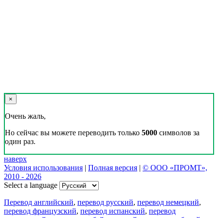
×
Очень жаль,
Но сейчас вы можете переводить только
5000
символов за
один раз.
наверх
Условия использования
|
Полная версия
|
© ООО «ПРОМТ»,
2010 - 2026
Select a language
Перевод английский
,
перевод русский
,
перевод немецкий
,
перевод французский
,
перевод испанский
,
перевод