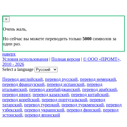
×
Очень жаль,
Но сейчас вы можете переводить только
5000
символов за
один раз.
наверх
Условия использования
|
Полная версия
|
© ООО «ПРОМТ»,
2010 - 2026
Select a language
Перевод английский
,
перевод русский
,
перевод немецкий
,
перевод французский
,
перевод испанский
,
перевод
итальянский
,
перевод азербайджанский
,
перевод арабский
,
перевод иврит
,
перевод казахский
,
перевод китайский
,
перевод корейский
,
перевод португальский
,
перевод
татарский
,
перевод турецкий
,
перевод туркменский
,
перевод
узбекский
,
перевод украинский
,
перевод финский
,
перевод
эстонский
,
перевод японский
Возможности