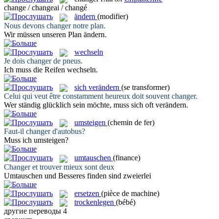
change / changeai / changé
ändern
(modifier)
Nous devons
changer
notre plan.
Wir müssen unseren Plan
ändern
.
wechseln
Je dois
changer
de pneus.
Ich muss die Reifen
wechseln
.
sich verändern
(se transformer)
Celui qui veut être constamment heureux doit souvent
changer
.
Wer ständig glücklich sein möchte, muss sich oft
verändern
.
umsteigen
(chemin de fer)
Faut-il
changer
d'autobus?
Muss ich
umsteigen
?
umtauschen
(finance)
Changer
et trouver mieux sont deux
Umtauschen
und Besseres finden sind zweierlei
ersetzen
(pièce de machine)
trockenlegen
(bébé)
другие переводы
4