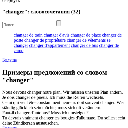
свернуть
"changer": словосочетания
(32)
changer de train
changer d'avis
changer de place
changer de
poste
changer de propriétaire
changer de vêtements
se
changer
changer d'appartement
changer de bus
changer de
camp
Больше
Примеры предложений со словом
"changer"
Nous devons
changer
notre plan.
Wir müssen unseren Plan
ändern
.
Je dois
changer
de pneus.
Ich muss die Reifen
wechseln
.
Celui qui veut être constamment heureux doit souvent
changer
.
Wer
ständig glücklich sein möchte, muss sich oft
verändern
.
Faut-il
changer
d'autobus?
Muss ich
umsteigen
?
Tu devrais vraiment
changer
tes bougies d'allumage.
Du solltest echt
deine Zündkerzen
austauschen
.