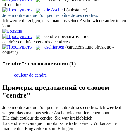
pl.
cendres
die
Asche
f
(substance)
Je te montrerai que l’on peut renaître de ses
cendres
.
Ich werde dir zeigen, dass man aus seiner
Asche
wiederauferstehen
kann.
cendré
прилагательное
cendré / cendrée / cendrés / cendrées
aschfarben
(caractéristique physique -
couleur)
"cendre": словосочетания
(1)
couleur de cendre
Примеры предложений со словом
"cendre"
Je te montrerai que l’on peut renaître de ses
cendres
.
Ich werde dir
zeigen, dass man aus seiner
Asche
wiederauferstehen kann.
Elle était couleur de
cendre
.
Sie war kreidebleich.
La
cendre
volcanique immobilisa le trafic aérien.
Vulkanasche
brachte den Flugverkehr zum Erliegen.