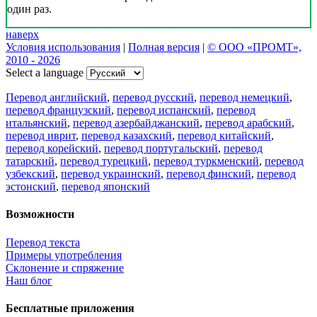
один раз.
наверх
Условия использования
|
Полная версия
|
© ООО «ПРОМТ»,
2010 - 2026
Select a language
Перевод английский
,
перевод русский
,
перевод немецкий
,
перевод французский
,
перевод испанский
,
перевод
итальянский
,
перевод азербайджанский
,
перевод арабский
,
перевод иврит
,
перевод казахский
,
перевод китайский
,
перевод корейский
,
перевод португальский
,
перевод
татарский
,
перевод турецкий
,
перевод туркменский
,
перевод
узбекский
,
перевод украинский
,
перевод финский
,
перевод
эстонский
,
перевод японский
Возможности
Перевод текста
Примеры употребления
Склонение и спряжение
Наш блог
Бесплатные приложения