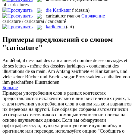
pl.
caricatures
die
Karikatur
f
(dessin)
caricaturer
глагол
Спряжение
caricature / caricaturai / caricaturé
karikieren
(art)
Примеры предложений со словом
"caricature"
Au début, il dessinait des
caricatures
et nombre de ses ouvrages et
de ses lettres - même des dossiers juridiques - contiennent des
illustrations de sa main.
Am Anfang zeichnete er
Karikaturen
, und
viele seiner Bücher und Briefe - sogar Prozessakten - enthalten von
ihm geschaffene Illustrationen.
Больше
Примеры употребления слов в разных контекстах
предоставляются исключительно в лингвистических целях, т.
е. для изучения употребления слов в одном языке и вариантов
их перевода на другой. Все образцы собраны автоматически
из открытых источников с помощью технологии поиска на
основе двуязычных данных. Если вы обнаружили
орфографическую, пунктуационную или иную ошибку в
оригинале или переводе, используйте опцию "Сообщить о