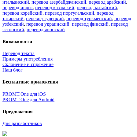
итальянский
,
перевод азербайджанский
,
перевод арабский
,
перевод иврит
,
перевод казахский
,
перевод китайский
,
перевод корейский
,
перевод португальский
,
перевод
татарский
,
перевод турецкий
,
перевод туркменский
,
перевод
узбекский
,
перевод украинский
,
перевод финский
,
перевод
эстонский
,
перевод японский
Возможности
Перевод текста
Примеры употребления
Склонение и спряжение
Наш блог
Бесплатные приложения
PROMT.One для iOS
PROMT.One для Android
Предложения
Для разработчиков