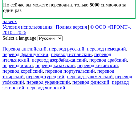
Но сейчас вы можете переводить только
5000
символов за
один раз.
наверх
Условия использования
|
Полная версия
|
© ООО «ПРОМТ»,
2010 - 2026
Select a language
Перевод английский
,
перевод русский
,
перевод немецкий
,
перевод французский
,
перевод испанский
,
перевод
итальянский
,
перевод азербайджанский
,
перевод арабский
,
перевод иврит
,
перевод казахский
,
перевод китайский
,
перевод корейский
,
перевод португальский
,
перевод
татарский
,
перевод турецкий
,
перевод туркменский
,
перевод
узбекский
,
перевод украинский
,
перевод финский
,
перевод
эстонский
,
перевод японский
Возможности
Перевод текста
Примеры употребления
Склонение и спряжение
Наш блог