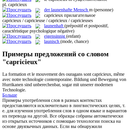
pl.
capricieux
der
launenhafte Mensch
m
(personne)
capricieux
прилагательное
capricieux / capricieuse / capricieux / capricieuses
launenhaft
(prépositif et postpositif,
caractéristique psychologique négative)
eigensinnig
(enfant)
launisch
(mode, chance)
Примеры предложений со словом
"capricieux"
La formation et le mouvement des ouragans sont
capricieux
, même
avec notre technologie contemporaine.
Bildung und Bewegung von
Hurrikanen sind unberechenbar, sogar mit unserer modernen
Technologie.
Больше
Примеры употребления слов в разных контекстах
предоставляются исключительно в лингвистических целях, т.
е. для изучения употребления слов в одном языке и вариантов
их перевода на другой. Все образцы собраны автоматически
из открытых источников с помощью технологии поиска на
основе двуязычных данных. Если вы обнаружили