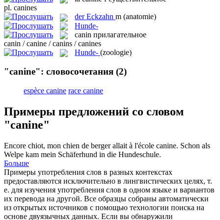
pl.
canines
der
Eckzahn
m
(anatomie)
Hunde-
canin
прилагательное
canin / canine / canins / canines
Hunde-
(zoologie)
"canine": словосочетания
(2)
espèce canine
race canine
Примеры предложений со словом
"canine"
Encore chiot, mon chien de berger allait à l'école
canine
.
Schon als
Welpe kam mein Schäferhund in die Hundeschule.
Больше
Примеры употребления слов в разных контекстах
предоставляются исключительно в лингвистических целях, т.
е. для изучения употребления слов в одном языке и вариантов
их перевода на другой. Все образцы собраны автоматически
из открытых источников с помощью технологии поиска на
основе двуязычных данных. Если вы обнаружили