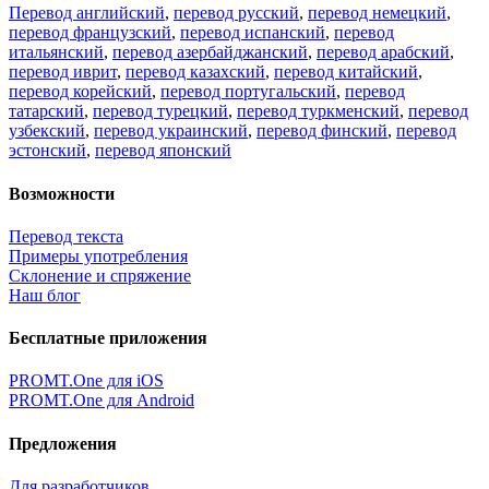
Перевод английский
,
перевод русский
,
перевод немецкий
,
перевод французский
,
перевод испанский
,
перевод
итальянский
,
перевод азербайджанский
,
перевод арабский
,
перевод иврит
,
перевод казахский
,
перевод китайский
,
перевод корейский
,
перевод португальский
,
перевод
татарский
,
перевод турецкий
,
перевод туркменский
,
перевод
узбекский
,
перевод украинский
,
перевод финский
,
перевод
эстонский
,
перевод японский
Возможности
Перевод текста
Примеры употребления
Склонение и спряжение
Наш блог
Бесплатные приложения
PROMT.One для iOS
PROMT.One для Android
Предложения
Для разработчиков