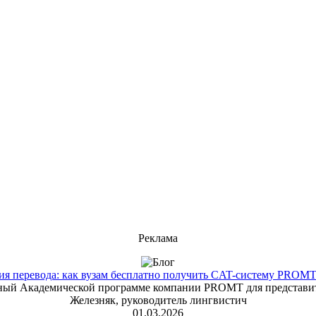
Реклама
 перевода: как вузам бесплатно получить CAT-систему PROMT T
енный Академической программе компании PROMT для представит
Железняк, руководитель лингвистич
01.03.2026