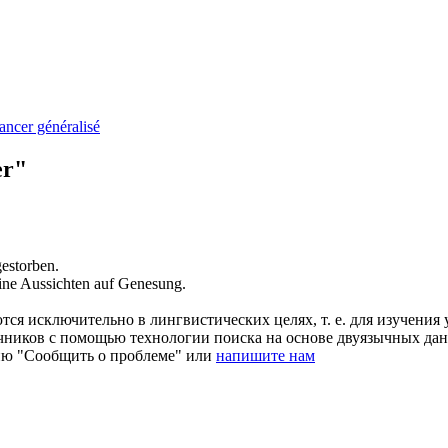
ancer généralisé
er"
estorben.
ne Aussichten auf Genesung.
ся исключительно в лингвистических целях, т. е. для изучения 
очников с помощью технологии поиска на основе двуязычных д
ию "Сообщить о проблеме" или
напишите нам