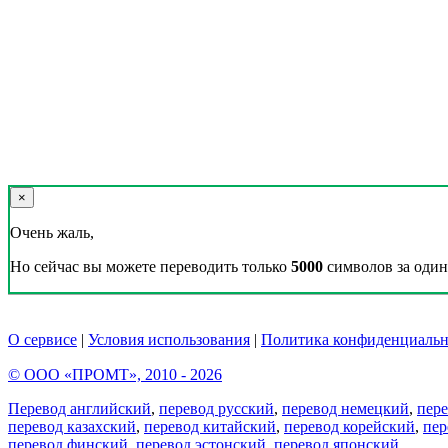
×
Очень жаль,
Но сейчас вы можете переводить только
5000
символов за один 
О сервисе
|
Условия использования
|
Политика конфиденциальн
© ООО «ПРОМТ», 2010 - 2026
Перевод английский
,
перевод русский
,
перевод немецкий
,
пер
перевод казахский
,
перевод китайский
,
перевод корейский
,
пер
перевод финский
,
перевод эстонский
,
перевод японский