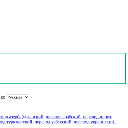
age
евод азербайджанский
,
перевод арабский
,
перевод иврит
,
вод туркменский
,
перевод узбекский
,
перевод украинский
,