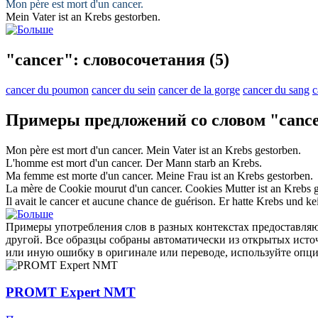
Mon père est mort d'un
cancer
.
Mein Vater ist an
Krebs
gestorben.
"cancer": словосочетания
(5)
cancer du poumon
cancer du sein
cancer de la gorge
cancer du sang
c
Примеры предложений со словом "canc
Mon père est mort d'un
cancer
.
Mein Vater ist an
Krebs
gestorben.
L'homme est mort d'un
cancer
.
Der Mann starb an
Krebs
.
Ma femme est morte d'un
cancer
.
Meine Frau ist an
Krebs
gestorben.
La mère de Cookie mourut d'un
cancer
.
Cookies Mutter ist an
Krebs
g
Il avait le
cancer
et aucune chance de guérison.
Er hatte
Krebs
und kei
Примеры употребления слов в разных контекстах предоставляют
другой. Все образцы собраны автоматически из открытых ист
или иную ошибку в оригинале или переводе, используйте опц
PROMT Expert NMT