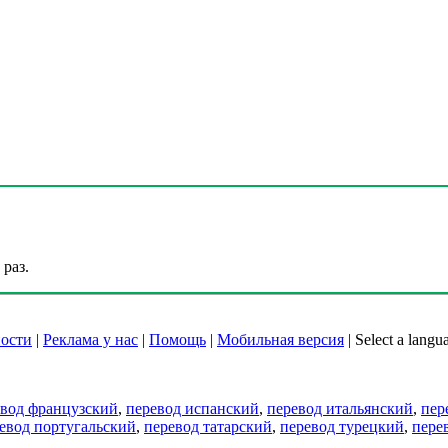
раз.
ости
|
Реклама у нас
|
Помощь
|
Мобильная версия
|
Select a langu
евод французский
,
перевод испанский
,
перевод итальянский
,
пер
евод португальский
,
перевод татарский
,
перевод турецкий
,
пере