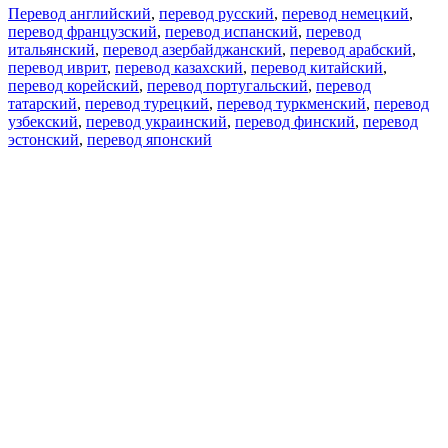
Перевод английский
,
перевод русский
,
перевод немецкий
,
перевод французский
,
перевод испанский
,
перевод
итальянский
,
перевод азербайджанский
,
перевод арабский
,
перевод иврит
,
перевод казахский
,
перевод китайский
,
перевод корейский
,
перевод португальский
,
перевод
татарский
,
перевод турецкий
,
перевод туркменский
,
перевод
узбекский
,
перевод украинский
,
перевод финский
,
перевод
эстонский
,
перевод японский
Возможности
Перевод текста
Примеры употребления
Склонение и спряжение
Наш блог
Бесплатные приложения
PROMT.One для iOS
PROMT.One для Android
Предложения
Для разработчиков