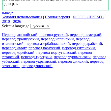
один раз.
наверх
Условия использования
|
Полная версия
|
© ООО «ПРОМТ»,
2010 - 2026
Select a language
Перевод английский
,
перевод русский
,
перевод немецкий
,
перевод французский
,
перевод испанский
,
перевод
итальянский
,
перевод азербайджанский
,
перевод арабский
,
перевод иврит
,
перевод казахский
,
перевод китайский
,
перевод корейский
,
перевод португальский
,
перевод
татарский
,
перевод турецкий
,
перевод туркменский
,
перевод
узбекский
,
перевод украинский
,
перевод финский
,
перевод
эстонский
,
перевод японский
Возможности
Перевод текста
Примеры употребления
Склонение и спряжение
Наш блог
Бесплатные приложения