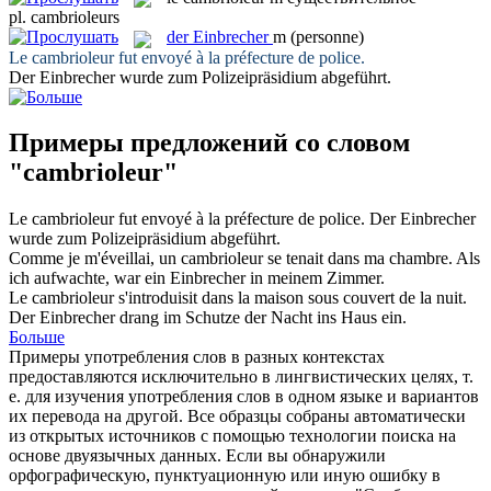
pl.
cambrioleurs
der
Einbrecher
m
(personne)
Le
cambrioleur
fut envoyé à la préfecture de police.
Der
Einbrecher
wurde zum Polizeipräsidium abgeführt.
Примеры предложений со словом
"cambrioleur"
Le
cambrioleur
fut envoyé à la préfecture de police.
Der
Einbrecher
wurde zum Polizeipräsidium abgeführt.
Comme je m'éveillai, un
cambrioleur
se tenait dans ma chambre.
Als
ich aufwachte, war ein
Einbrecher
in meinem Zimmer.
Le
cambrioleur
s'introduisit dans la maison sous couvert de la nuit.
Der
Einbrecher
drang im Schutze der Nacht ins Haus ein.
Больше
Примеры употребления слов в разных контекстах
предоставляются исключительно в лингвистических целях, т.
е. для изучения употребления слов в одном языке и вариантов
их перевода на другой. Все образцы собраны автоматически
из открытых источников с помощью технологии поиска на
основе двуязычных данных. Если вы обнаружили
орфографическую, пунктуационную или иную ошибку в