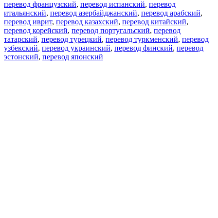
перевод французский
,
перевод испанский
,
перевод
итальянский
,
перевод азербайджанский
,
перевод арабский
,
перевод иврит
,
перевод казахский
,
перевод китайский
,
перевод корейский
,
перевод португальский
,
перевод
татарский
,
перевод турецкий
,
перевод туркменский
,
перевод
узбекский
,
перевод украинский
,
перевод финский
,
перевод
эстонский
,
перевод японский
Возможности
Перевод текста
Примеры употребления
Склонение и спряжение
Наш блог
Бесплатные приложения
PROMT.One для iOS
PROMT.One для Android
Предложения
Для разработчиков