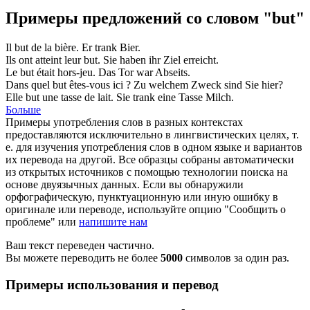
Примеры предложений со словом "but"
Il
but
de la bière.
Er
trank
Bier.
Ils ont atteint leur
but
.
Sie haben ihr
Ziel
erreicht.
Le
but
était hors-jeu.
Das
Tor
war Abseits.
Dans quel
but
êtes-vous ici ?
Zu welchem
Zweck
sind Sie hier?
Elle
but
une tasse de lait.
Sie
trank
eine Tasse Milch.
Больше
Примеры употребления слов в разных контекстах
предоставляются исключительно в лингвистических целях, т.
е. для изучения употребления слов в одном языке и вариантов
их перевода на другой. Все образцы собраны автоматически
из открытых источников с помощью технологии поиска на
основе двуязычных данных. Если вы обнаружили
орфографическую, пунктуационную или иную ошибку в
оригинале или переводе, используйте опцию "Сообщить о
проблеме" или
напишите нам
Ваш текст переведен частично.
Вы можете переводить не более
5000
символов за один раз.
Примеры использования и перевод