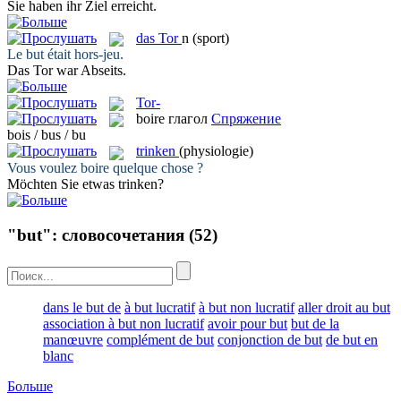
Sie haben ihr
Ziel
erreicht.
das
Tor
n
(sport)
Le
but
était hors-jeu.
Das
Tor
war Abseits.
Tor-
boire
глагол
Спряжение
bois / bus / bu
trinken
(physiologie)
Vous voulez
boire
quelque chose ?
Möchten Sie etwas
trinken
?
"but": словосочетания
(52)
dans le but de
à but lucratif
à but non lucratif
aller droit au but
association à but non lucratif
avoir pour but
but de la
manœuvre
complément de but
conjonction de but
de but en
blanc
Больше