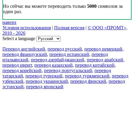
Но сейчас вы можете переводить только
5000
символов за
один раз.
наверх
Условия использования
|
Полная версия
|
© ООО «ПРОМТ»,
2010 - 2026
Select a language
Перевод английский
,
перевод русский
,
перевод немецкий
,
перевод французский
,
перевод испанский
,
перевод
итальянский
,
перевод азербайджанский
,
перевод арабский
,
перевод иврит
,
перевод казахский
,
перевод китайский
,
перевод корейский
,
перевод португальский
,
перевод
татарский
,
перевод турецкий
,
перевод туркменский
,
перевод
узбекский
,
перевод украинский
,
перевод финский
,
перевод
эстонский
,
перевод японский
Возможности
Перевод текста
Примеры употребления
Склонение и спряжение
Наш блог