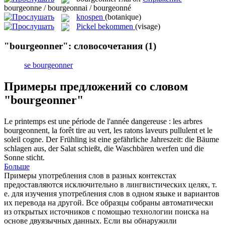
bourgeonne / bourgeonnai / bourgeonné
knospen
(botanique)
Pickel bekommen
(visage)
"bourgeonner": словосочетания
(1)
se bourgeonner
Примеры предложений со словом
"bourgeonner"
Le printemps est une période de l'année dangereuse : les arbres
bourgeonnent
, la forêt tire au vert, les ratons laveurs pullulent et le
soleil cogne.
Der Frühling ist eine gefährliche Jahreszeit: die Bäume
schlagen aus
, der Salat schießt, die Waschbären werfen und die
Sonne sticht.
Больше
Примеры употребления слов в разных контекстах
предоставляются исключительно в лингвистических целях, т.
е. для изучения употребления слов в одном языке и вариантов
их перевода на другой. Все образцы собраны автоматически
из открытых источников с помощью технологии поиска на
основе двуязычных данных. Если вы обнаружили