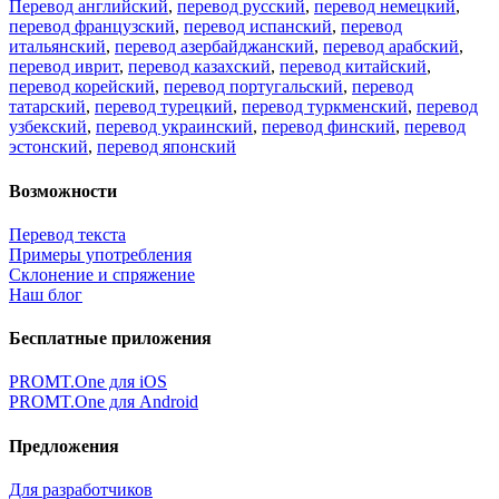
Перевод английский
,
перевод русский
,
перевод немецкий
,
перевод французский
,
перевод испанский
,
перевод
итальянский
,
перевод азербайджанский
,
перевод арабский
,
перевод иврит
,
перевод казахский
,
перевод китайский
,
перевод корейский
,
перевод португальский
,
перевод
татарский
,
перевод турецкий
,
перевод туркменский
,
перевод
узбекский
,
перевод украинский
,
перевод финский
,
перевод
эстонский
,
перевод японский
Возможности
Перевод текста
Примеры употребления
Склонение и спряжение
Наш блог
Бесплатные приложения
PROMT.One для iOS
PROMT.One для Android
Предложения
Для разработчиков