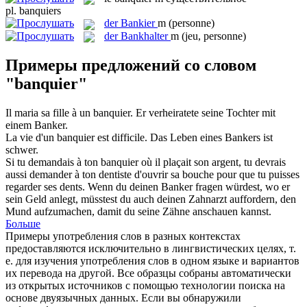
pl.
banquiers
der
Bankier
m
(personne)
der
Bankhalter
m
(jeu, personne)
Примеры предложений со словом
"banquier"
Il maria sa fille à un
banquier
.
Er verheiratete seine Tochter mit
einem
Banker
.
La vie d'un
banquier
est difficile.
Das Leben eines
Bankers
ist
schwer.
Si tu demandais à ton
banquier
où il plaçait son argent, tu devrais
aussi demander à ton dentiste d'ouvrir sa bouche pour que tu puisses
regarder ses dents.
Wenn du deinen
Banker
fragen würdest, wo er
sein Geld anlegt, müsstest du auch deinen Zahnarzt auffordern, den
Mund aufzumachen, damit du seine Zähne anschauen kannst.
Больше
Примеры употребления слов в разных контекстах
предоставляются исключительно в лингвистических целях, т.
е. для изучения употребления слов в одном языке и вариантов
их перевода на другой. Все образцы собраны автоматически
из открытых источников с помощью технологии поиска на
основе двуязычных данных. Если вы обнаружили