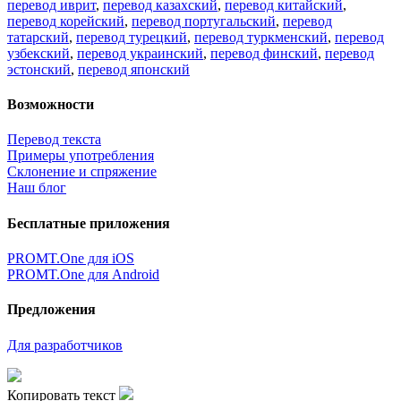
перевод иврит
,
перевод казахский
,
перевод китайский
,
перевод корейский
,
перевод португальский
,
перевод
татарский
,
перевод турецкий
,
перевод туркменский
,
перевод
узбекский
,
перевод украинский
,
перевод финский
,
перевод
эстонский
,
перевод японский
Возможности
Перевод текста
Примеры употребления
Склонение и спряжение
Наш блог
Бесплатные приложения
PROMT.One для iOS
PROMT.One для Android
Предложения
Для разработчиков
Копировать текст