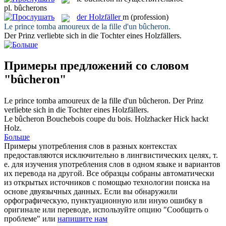
pl.
bûcherons
der
Holzfäller
m
(profession)
Le prince tomba amoureux de la fille d'un
bûcheron
.
Der Prinz verliebte sich in die Tochter eines
Holzfällers
.
Примеры предложений со словом
"bûcheron"
Le prince tomba amoureux de la fille d'un
bûcheron
.
Der Prinz
verliebte sich in die Tochter eines
Holzfällers
.
Le
bûcheron
Bouchebois coupe du bois.
Holzhacker
Hick hackt
Holz.
Больше
Примеры употребления слов в разных контекстах
предоставляются исключительно в лингвистических целях, т.
е. для изучения употребления слов в одном языке и вариантов
их перевода на другой. Все образцы собраны автоматически
из открытых источников с помощью технологии поиска на
основе двуязычных данных. Если вы обнаружили
орфографическую, пунктуационную или иную ошибку в
оригинале или переводе, используйте опцию "Сообщить о
проблеме" или
напишите нам