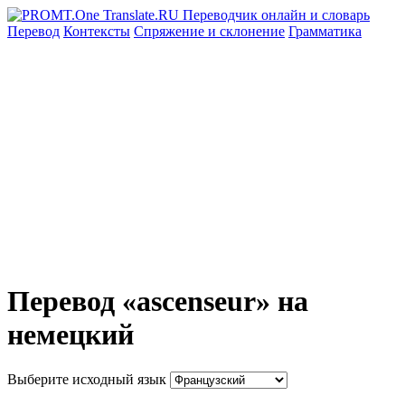
Перевод
Контексты
Спряжение
и склонение
Грамматика
Перевод «ascenseur» на
немецкий
Выберите исходный язык