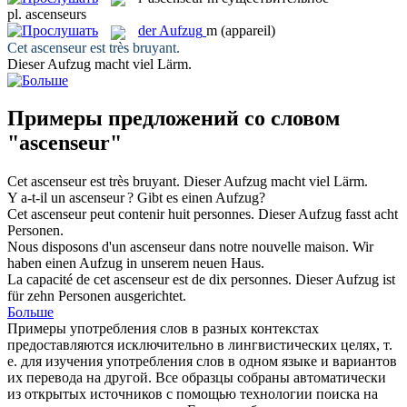
pl.
ascenseurs
der
Aufzug
m
(appareil)
Cet
ascenseur
est très bruyant.
Dieser
Aufzug
macht viel Lärm.
Примеры предложений со словом
"ascenseur"
Cet
ascenseur
est très bruyant.
Dieser
Aufzug
macht viel Lärm.
Y a-t-il un
ascenseur
?
Gibt es einen
Aufzug
?
Cet
ascenseur
peut contenir huit personnes.
Dieser
Aufzug
fasst acht
Personen.
Nous disposons d'un
ascenseur
dans notre nouvelle maison.
Wir
haben einen
Aufzug
in unserem neuen Haus.
La capacité de cet
ascenseur
est de dix personnes.
Dieser
Aufzug
ist
für zehn Personen ausgerichtet.
Больше
Примеры употребления слов в разных контекстах
предоставляются исключительно в лингвистических целях, т.
е. для изучения употребления слов в одном языке и вариантов
их перевода на другой. Все образцы собраны автоматически
из открытых источников с помощью технологии поиска на