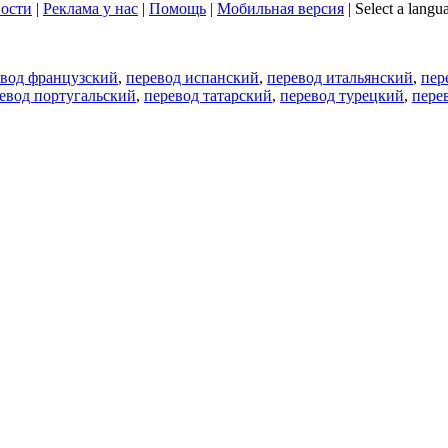
ости
|
Реклама у нас
|
Помощь
|
Мобильная версия
|
Select a langu
евод французский
,
перевод испанский
,
перевод итальянский
,
пер
евод португальский
,
перевод татарский
,
перевод турецкий
,
пере