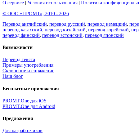
О сервисе
|
Условия использования
|
Политика конфиденциальн
© ООО «ПРОМТ», 2010 - 2026
Перевод английский
,
перевод русский
,
перевод немецкий
,
пер
перевод казахский
,
перевод китайский
,
перевод корейский
,
пер
перевод финский
,
перевод эстонский
,
перевод японский
Возможности
Перевод текста
Примеры употребления
Склонение и спряжение
Наш блог
Бесплатные приложения
PROMT.One для iOS
PROMT.One для Android
Предложения
Для разработчиков