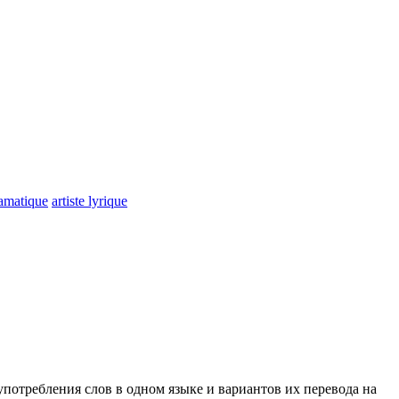
ramatique
artiste lyrique
употребления слов в одном языке и вариантов их перевода на