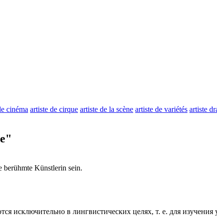
 de cinéma
artiste de cirque
artiste de la scène
artiste de variétés
artiste d
te"
ne berühmte
Künstlerin
sein.
ся исключительно в лингвистических целях, т. е. для изучения 