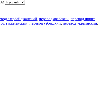
age
евод азербайджанский
,
перевод арабский
,
перевод иврит
,
вод туркменский
,
перевод узбекский
,
перевод украинский
,