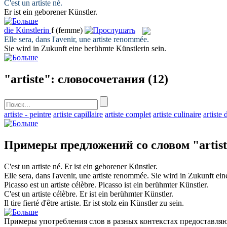
C'est un
artiste
né.
Er ist ein geborener
Künstler
.
die
Künstlerin
f
(femme)
Elle sera, dans l'avenir, une
artiste
renommée.
Sie wird in Zukunft eine berühmte
Künstlerin
sein.
"artiste": словосочетания
(12)
artiste - peintre
artiste capillaire
artiste complet
artiste culinaire
artiste
Примеры предложений со словом "artis
C'est un
artiste
né.
Er ist ein geborener
Künstler
.
Elle sera, dans l'avenir, une
artiste
renommée.
Sie wird in Zukunft ei
Picasso est un
artiste
célèbre.
Picasso ist ein berühmter
Künstler
.
C'est un
artiste
célèbre.
Er ist ein berühmter
Künstler
.
Il tire fierté d'être
artiste
.
Er ist stolz ein
Künstler
zu sein.
Примеры употребления слов в разных контекстах предоставляют