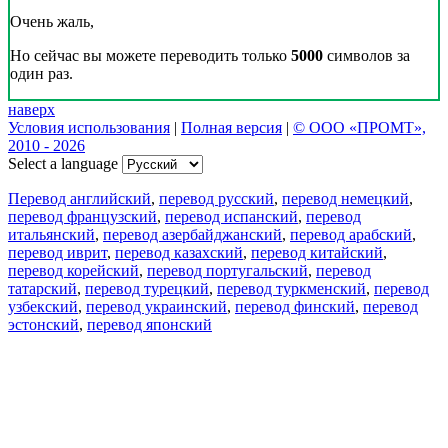
Очень жаль,
Но сейчас вы можете переводить только
5000
символов за
один раз.
наверх
Условия использования
|
Полная версия
|
© ООО «ПРОМТ»,
2010 - 2026
Select a language
Перевод английский
,
перевод русский
,
перевод немецкий
,
перевод французский
,
перевод испанский
,
перевод
итальянский
,
перевод азербайджанский
,
перевод арабский
,
перевод иврит
,
перевод казахский
,
перевод китайский
,
перевод корейский
,
перевод португальский
,
перевод
татарский
,
перевод турецкий
,
перевод туркменский
,
перевод
узбекский
,
перевод украинский
,
перевод финский
,
перевод
эстонский
,
перевод японский
Возможности
Перевод текста
Примеры употребления
Склонение и спряжение