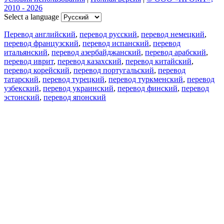
2010 - 2026
Select a language
Перевод английский
,
перевод русский
,
перевод немецкий
,
перевод французский
,
перевод испанский
,
перевод
итальянский
,
перевод азербайджанский
,
перевод арабский
,
перевод иврит
,
перевод казахский
,
перевод китайский
,
перевод корейский
,
перевод португальский
,
перевод
татарский
,
перевод турецкий
,
перевод туркменский
,
перевод
узбекский
,
перевод украинский
,
перевод финский
,
перевод
эстонский
,
перевод японский
Возможности
Перевод текста
Примеры употребления
Склонение и спряжение
Наш блог
Бесплатные приложения
PROMT.One для iOS
PROMT.One для Android