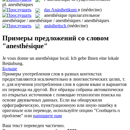
pl.
anesthésiques
das
Anästhetikum
n
(médecine)
anesthésique
прилагательное
anesthésique / anesthésique / anesthésiques / anesthésiques
anästhetisch
(médecine)
Примеры предложений со словом
"anesthésique"
Je vous donne un
anesthésique
local.
Ich gebe Ihnen eine lokale
Betäubung.
Больше
Примеры употребления слов в разных контекстах
предоставляются исключительно в лингвистических целях, т.
е. для изучения употребления слов в одном языке и вариантов
их перевода на другой. Все образцы собраны автоматически
из открытых источников с помощью технологии поиска на
основе двуязычных данных. Если вы обнаружили
орфографическую, пунктуационную или иную ошибку в
оригинале или переводе, используйте опцию "Сообщить о
проблеме" или
напишите нам
Ваш текст переведен частично.