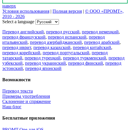
наверх
Условия использования
|
Полная версия
|
© ООО «ПРОМТ»,
2010 - 2026
Select a language
Перевод английский
,
перевод русский
,
перевод немецкий
,
перевод французский
,
перевод испанский
,
перевод
итальянский
,
перевод азербайджанский
,
перевод арабский
,
перевод иврит
,
перевод казахский
,
перевод китайский
,
перевод корейский
,
перевод португальский
,
перевод
татарский
,
перевод турецкий
,
перевод туркменский
,
перевод
узбекский
,
перевод украинский
,
перевод финский
,
перевод
эстонский
,
перевод японский
Возможности
Перевод текста
Примеры употребления
Склонение и спряжение
Наш блог
Бесплатные приложения
PROMT.One для iOS