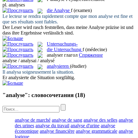
pl.
analyses
die
Analyse
f
(examen)
Le lecteur se rendra rapidement compte que mon
analyse
est fine et
que ses résultats sont fiables.
Der Leser wird rasch feststellen, dass meine
Analyse
präzise ist und
dass ihre Ergebnisse verlässlich sind.
Untersuchungs-
die
Untersuchung
f
(médecine)
analyser
глагол
Спряжение
analyse / analysai / analysé
analysieren
(étudier)
Il
analysa
soigneusement la situation.
Er
analysierte
die Situation sorgfältig.
"analyse": словосочетания
(18)
analyse de marché
analyse de sang
analyse des selles
analyse
des urines
analyse du travail
analyse d'urine
analyse
économique
analyse financière
analyse grammaticale
analyse
logique