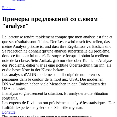
Больше
Примеры предложений со словом
"analyse"
Le lecteur se rendra rapidement compte que mon
analyse
est fine et
que ses résultats sont fiables.
Der Leser wird rasch feststellen, dass
meine
Analyse
präzise ist und dass ihre Ergebnisse verlässlich sind.
Sa rédaction ne donnait qu’une
analyse
superficielle du problème,
donc ce fut pour lui une réelle surprise lorsqu’il obtint la meilleure
note de la classe.
Sein Aufsatz gab nur eine oberflächliche
Analyse
des Problems, daher war es eine richtige Überraschung für ihn, als
er die beste Note in der Klasse bekam.
Les
analyses
d'ADN modernes ont disculpé de nombreuses
personnes dans le couloir de la mort aux USA.
Die modernen
DNA-
Analysen
haben viele Menschen in den Todestrakten der
USA entlastet.
Il
analysa
soigneusement la situation.
Er
analysierte
die Situation
sorgfältig.
Les experts de l'aviation ont précisément
analysé
les statistiques.
Der
Luftfahrtexperte
analysierte
die Statistiken genau.
Больше
Примеры употребления слов в разных контекстах