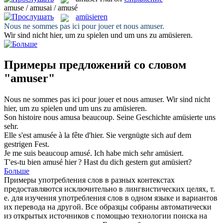
amuse / amusai / amusé
amüsieren
Nous ne sommes pas ici pour jouer et nous
amuser
.
Wir sind nicht hier, um zu spielen und um uns zu
amüsieren
.
Примеры предложений со словом
"amuser"
Nous ne sommes pas ici pour jouer et nous
amuser
.
Wir sind nicht
hier, um zu spielen und um uns zu
amüsieren
.
Son histoire nous
amusa
beaucoup.
Seine Geschichte
amüsierte
uns
sehr.
Elle s'est
amusée
à la fête d'hier.
Sie
vergnügte
sich auf dem
gestrigen Fest.
Je me suis beaucoup
amusé
.
Ich habe mich sehr
amüsiert
.
T'es-tu bien
amusé
hier ?
Hast du dich gestern gut
amüsiert
?
Больше
Примеры употребления слов в разных контекстах
предоставляются исключительно в лингвистических целях, т.
е. для изучения употребления слов в одном языке и вариантов
их перевода на другой. Все образцы собраны автоматически
из открытых источников с помощью технологии поиска на