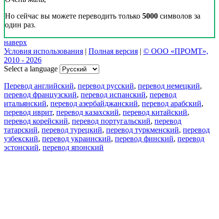
Но сейчас вы можете переводить только
5000
символов за
один раз.
наверх
Условия использования
|
Полная версия
|
© ООО «ПРОМТ»,
2010 - 2026
Select a language
Перевод английский
,
перевод русский
,
перевод немецкий
,
перевод французский
,
перевод испанский
,
перевод
итальянский
,
перевод азербайджанский
,
перевод арабский
,
перевод иврит
,
перевод казахский
,
перевод китайский
,
перевод корейский
,
перевод португальский
,
перевод
татарский
,
перевод турецкий
,
перевод туркменский
,
перевод
узбекский
,
перевод украинский
,
перевод финский
,
перевод
эстонский
,
перевод японский
Возможности
Перевод текста
Примеры употребления
Склонение и спряжение
Наш блог