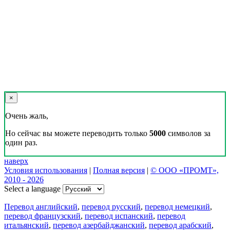
×
Очень жаль,
Но сейчас вы можете переводить только
5000
символов за
один раз.
наверх
Условия использования
|
Полная версия
|
© ООО «ПРОМТ»,
2010 - 2026
Select a language
Перевод английский
,
перевод русский
,
перевод немецкий
,
перевод французский
,
перевод испанский
,
перевод
итальянский
,
перевод азербайджанский
,
перевод арабский
,