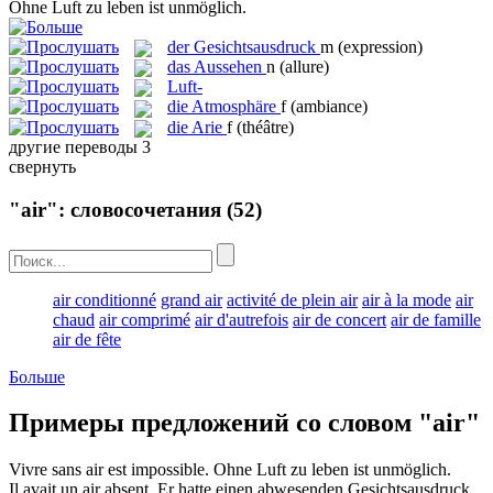
Ohne
Luft
zu leben ist unmöglich.
der
Gesichtsausdruck
m
(expression)
das
Aussehen
n
(allure)
Luft-
die
Atmosphäre
f
(ambiance)
die
Arie
f
(théâtre)
другие переводы
3
свернуть
"air": словосочетания
(52)
air conditionné
grand air
activité de plein air
air à la mode
air
chaud
air comprimé
air d'autrefois
air de concert
air de famille
air de fête
Больше
Примеры предложений со словом "air"
Vivre sans
air
est impossible.
Ohne
Luft
zu leben ist unmöglich.
Il avait un
air
absent.
Er hatte einen abwesenden
Gesichtsausdruck
.