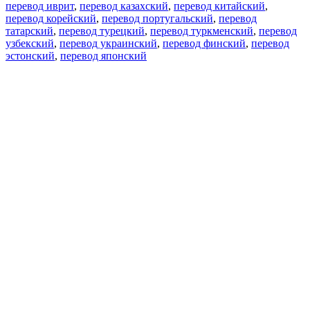
перевод иврит
,
перевод казахский
,
перевод китайский
,
перевод корейский
,
перевод португальский
,
перевод
татарский
,
перевод турецкий
,
перевод туркменский
,
перевод
узбекский
,
перевод украинский
,
перевод финский
,
перевод
эстонский
,
перевод японский
Возможности
Перевод текста
Примеры употребления
Склонение и спряжение
Наш блог
Бесплатные приложения
PROMT.One для iOS
PROMT.One для Android
Предложения
Для разработчиков
Копировать текст