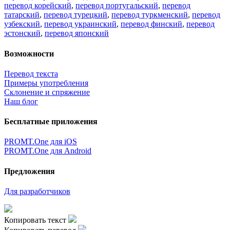
перевод корейский
,
перевод португальский
,
перевод
татарский
,
перевод турецкий
,
перевод туркменский
,
перевод
узбекский
,
перевод украинский
,
перевод финский
,
перевод
эстонский
,
перевод японский
Возможности
Перевод текста
Примеры употребления
Склонение и спряжение
Наш блог
Бесплатные приложения
PROMT.One для iOS
PROMT.One для Android
Предложения
Для разработчиков
Копировать текст