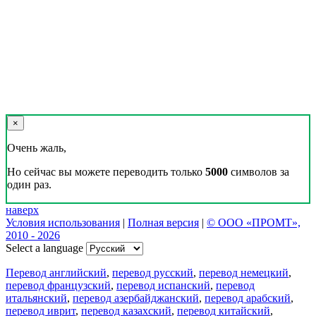
×
Очень жаль,
Но сейчас вы можете переводить только
5000
символов за
один раз.
наверх
Условия использования
|
Полная версия
|
© ООО «ПРОМТ»,
2010 - 2026
Select a language
Перевод английский
,
перевод русский
,
перевод немецкий
,
перевод французский
,
перевод испанский
,
перевод
итальянский
,
перевод азербайджанский
,
перевод арабский
,
перевод иврит
,
перевод казахский
,
перевод китайский
,