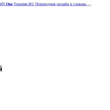
MT.
One
Translate.RU Переводчик онлайн и словарь
й