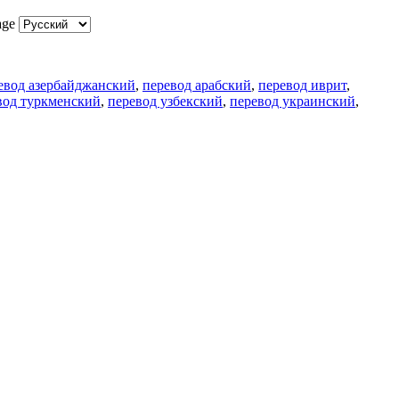
age
евод азербайджанский
,
перевод арабский
,
перевод иврит
,
вод туркменский
,
перевод узбекский
,
перевод украинский
,