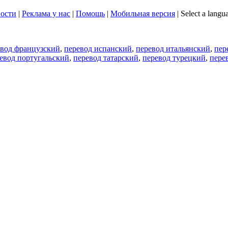
ости
|
Реклама у нас
|
Помощь
|
Мобильная версия
|
Select a langu
евод французский
,
перевод испанский
,
перевод итальянский
,
пер
евод португальский
,
перевод татарский
,
перевод турецкий
,
пере