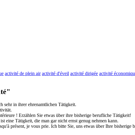
rue
activité de plein air
activité d'éveil
activité dirigée
activité économiq
té"
ch sehr in ihrer ehrenamtlichen
Tätigkeit
.
ivität
.
térieure !
Erzählen Sie etwas über ihre bisherige berufliche
Tätigkeit
!
 ist eine
Tätigkeit
, die man gar nicht ernst genug nehmen kann.
squ'à présent, je vous prie.
Ich bitte Sie, uns etwas über Ihre bisherige 