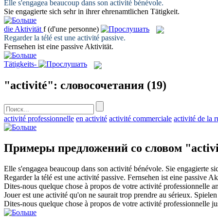
Elle s'engagea beaucoup dans son
activité
bénévole.
Sie engagierte sich sehr in ihrer ehrenamtlichen
Tätigkeit
.
die
Aktivität
f
(d'une personne)
Regarder la télé est une
activité
passive.
Fernsehen ist eine passive
Aktivität
.
Tätigkeits-
"activité": словосочетания
(19)
activité professionnelle
en activité
activité commerciale
activité de la 
Примеры предложений со словом "activi
Elle s'engagea beaucoup dans son
activité
bénévole.
Sie engagierte si
Regarder la télé est une
activité
passive.
Fernsehen ist eine passive
Akt
Dites-nous quelque chose à propos de votre
activité
professionnelle an
Jouer est une
activité
qu'on ne saurait trop prendre au sérieux.
Spielen
Dites-nous quelque chose à propos de votre
activité
professionnelle ju