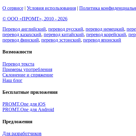
О сервисе
|
Условия использования
|
Политика конфиденциальн
© ООО «ПРОМТ», 2010 - 2026
Перевод английский
,
перевод русский
,
перевод немецкий
,
пер
перевод казахский
,
перевод китайский
,
перевод корейский
,
пер
перевод финский
,
перевод эстонский
,
перевод японский
Возможности
Перевод текста
Примеры употребления
Склонение и спряжение
Наш блог
Бесплатные приложения
PROMT.One для iOS
PROMT.One для Android
Предложения
Для разработчиков