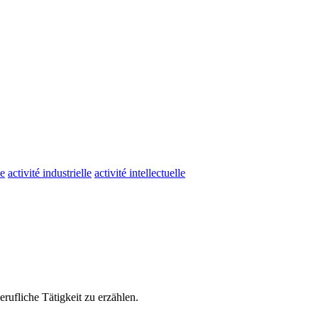
ue
activité industrielle
activité intellectuelle
berufliche
Tätigkeit
zu erzählen.