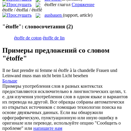
étoffer
глагол
Спряжение
étoffe / étoffai / étoffé
ausbauen
(rapport, article)
"étoffe": словосочетания
(2)
étoffe de coton
étoffe de lin
Примеры предложений со словом
"étoffe"
Il ne faut prendre ni femme ni
étoffe
à la chandelle
Frauen und
Leinwand muss man nicht beim Licht besehen
Больше
Примеры употребления слов в разных контекстах
предоставляются исключительно в лингвистических целях, т.
е. для изучения употребления слов в одном языке и вариантов
их перевода на другой. Все образцы собраны автоматически
из открытых источников с помощью технологии поиска на
основе двуязычных данных. Если вы обнаружили
орфографическую, пунктуационную или иную ошибку в
оригинале или переводе, используйте опцию "Сообщить о
проблеме" или
напишите нам