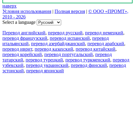
наверх
Условия использования
|
Полная версия
|
© ООО «ПРОМТ»,
2010 - 2026
Select a language
Перевод английский
,
перевод русский
,
перевод немецкий
,
перевод французский
,
перевод испанский
,
перевод
итальянский
,
перевод азербайджанский
,
перевод арабский
,
перевод иврит
,
перевод казахский
,
перевод китайский
,
перевод корейский
,
перевод португальский
,
перевод
татарский
,
перевод турецкий
,
перевод туркменский
,
перевод
узбекский
,
перевод украинский
,
перевод финский
,
перевод
эстонский
,
перевод японский
Возможности
Перевод текста
Примеры употребления
Склонение и спряжение
Наш блог
Бесплатные приложения
PROMT.One для iOS