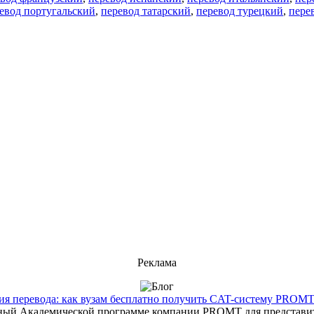
евод португальский
,
перевод татарский
,
перевод турецкий
,
пере
Реклама
 перевода: как вузам бесплатно получить CAT-систему PROMT T
енный Академической программе компании PROMT для представит