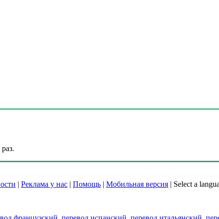
раз.
ости
|
Реклама у нас
|
Помощь
|
Мобильная версия
|
Select a langu
евод французский
,
перевод испанский
,
перевод итальянский
,
пер