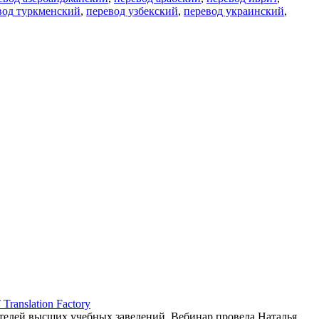
вод туркменский
,
перевод узбекский
,
перевод украинский
,
ranslation Factory
елей высших учебных заведений. Вебинар провела Наталья