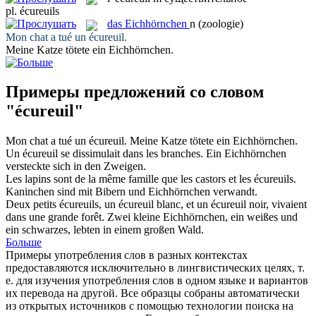
pl.
écureuils
das
Eichhörnchen
n
(zoologie)
Mon chat a tué un
écureuil
.
Meine Katze tötete ein
Eichhörnchen
.
Примеры предложений со словом
"écureuil"
Mon chat a tué un
écureuil
.
Meine Katze tötete ein
Eichhörnchen
.
Un
écureuil
se dissimulait dans les branches.
Ein
Eichhörnchen
versteckte sich in den Zweigen.
Les lapins sont de la même famille que les castors et les
écureuils
.
Kaninchen sind mit Bibern und
Eichhörnchen
verwandt.
Deux petits
écureuils
, un écureuil blanc, et un écureuil noir, vivaient
dans une grande forêt.
Zwei kleine
Eichhörnchen
, ein weißes und
ein schwarzes, lebten in einem großen Wald.
Больше
Примеры употребления слов в разных контекстах
предоставляются исключительно в лингвистических целях, т.
е. для изучения употребления слов в одном языке и вариантов
их перевода на другой. Все образцы собраны автоматически
из открытых источников с помощью технологии поиска на