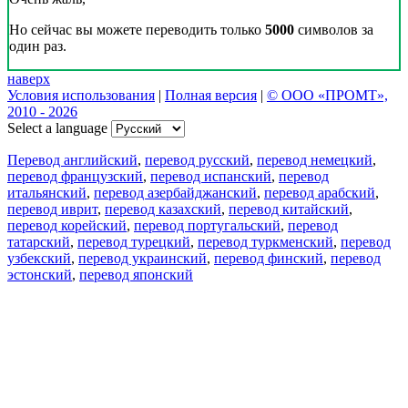
Но сейчас вы можете переводить только
5000
символов за
один раз.
наверх
Условия использования
|
Полная версия
|
© ООО «ПРОМТ»,
2010 - 2026
Select a language
Перевод английский
,
перевод русский
,
перевод немецкий
,
перевод французский
,
перевод испанский
,
перевод
итальянский
,
перевод азербайджанский
,
перевод арабский
,
перевод иврит
,
перевод казахский
,
перевод китайский
,
перевод корейский
,
перевод португальский
,
перевод
татарский
,
перевод турецкий
,
перевод туркменский
,
перевод
узбекский
,
перевод украинский
,
перевод финский
,
перевод
эстонский
,
перевод японский
Возможности
Перевод текста
Примеры употребления
Склонение и спряжение
Наш блог