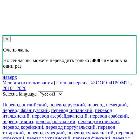
×
Очень жаль,
Но сейчас вы можете переводить только
5000
символов за
один раз.
наверх
Условия использования
|
Полная версия
|
© ООО «ПРОМТ»,
2010 - 2026
Select a language
Перевод английский
,
перевод русский
,
перевод немецкий
,
перевод французский
,
перевод испанский
,
перевод
итальянский
,
перевод азербайджанский
,
перевод арабский
,
перевод иврит
,
перевод казахский
,
перевод китайский
,
перевод корейский
,
перевод португальский
,
перевод
татарский
,
перевод турецкий
,
перевод туркменский
,
перевод
узбекский
,
перевод украинский
,
перевод финский
,
перевод