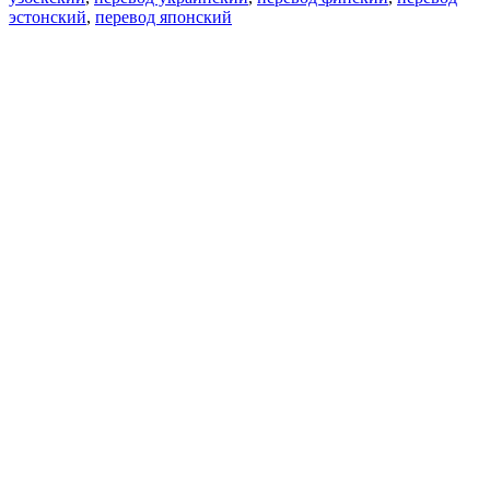
эстонский
,
перевод японский
Возможности
Перевод текста
Примеры употребления
Склонение и спряжение
Наш блог
Бесплатные приложения
PROMT.One для iOS
PROMT.One для Android
Предложения
Для разработчиков
Копировать текст
Копировать перевод
Сообщить о проблеме