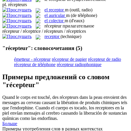
pl.
récepteurs
el
receptor
m
(outil, radio)
el
auricular
m
(de téléphone)
el
colector
m
(d'eaux)
récepteur
прилагательное
récepteur / réceptrice / récepteurs / réceptrices
receptor
(technique)
"récepteur": словосочетания
(5)
émetteur - récepteur
récepteur de papier
récepteur de radio
récepteur de téléphone
récepteur radiophonique
Примеры предложений со словом
"récepteur"
Quand le corps est touché, des
récepteurs
dans la peau envoient des
messages au cerveau causant la libération de produits chimiques tels
que l'endorphine.
Cuando el cuerpo es tocado, los
receptores
en la
piel envían mensajes al cerebro causando la liberación de sustancias
químicas como las endorfinas.
Больше
Примеры употребления слов в разных контекстах