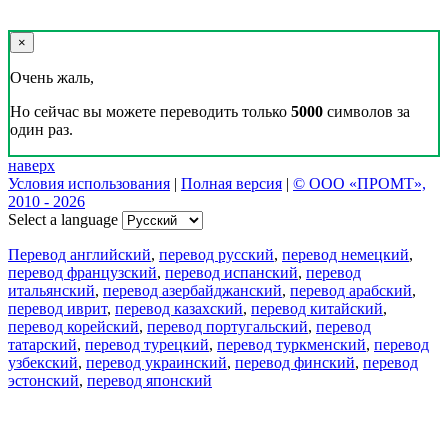
×
Очень жаль,
Но сейчас вы можете переводить только
5000
символов за
один раз.
наверх
Условия использования
|
Полная версия
|
© ООО «ПРОМТ»,
2010 - 2026
Select a language
Перевод английский
,
перевод русский
,
перевод немецкий
,
перевод французский
,
перевод испанский
,
перевод
итальянский
,
перевод азербайджанский
,
перевод арабский
,
перевод иврит
,
перевод казахский
,
перевод китайский
,
перевод корейский
,
перевод португальский
,
перевод
татарский
,
перевод турецкий
,
перевод туркменский
,
перевод
узбекский
,
перевод украинский
,
перевод финский
,
перевод
эстонский
,
перевод японский
Возможности