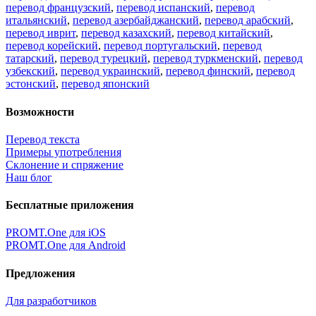
перевод французский
,
перевод испанский
,
перевод
итальянский
,
перевод азербайджанский
,
перевод арабский
,
перевод иврит
,
перевод казахский
,
перевод китайский
,
перевод корейский
,
перевод португальский
,
перевод
татарский
,
перевод турецкий
,
перевод туркменский
,
перевод
узбекский
,
перевод украинский
,
перевод финский
,
перевод
эстонский
,
перевод японский
Возможности
Перевод текста
Примеры употребления
Склонение и спряжение
Наш блог
Бесплатные приложения
PROMT.One для iOS
PROMT.One для Android
Предложения
Для разработчиков