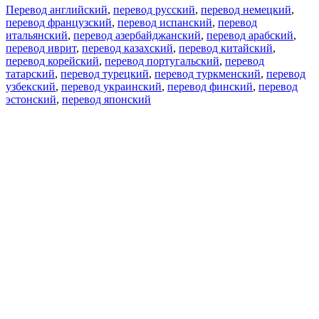
Перевод английский
,
перевод русский
,
перевод немецкий
,
перевод французский
,
перевод испанский
,
перевод
итальянский
,
перевод азербайджанский
,
перевод арабский
,
перевод иврит
,
перевод казахский
,
перевод китайский
,
перевод корейский
,
перевод португальский
,
перевод
татарский
,
перевод турецкий
,
перевод туркменский
,
перевод
узбекский
,
перевод украинский
,
перевод финский
,
перевод
эстонский
,
перевод японский
Возможности
Перевод текста
Примеры употребления
Склонение и спряжение
Наш блог
Бесплатные приложения
PROMT.One для iOS
PROMT.One для Android
Предложения
Для разработчиков