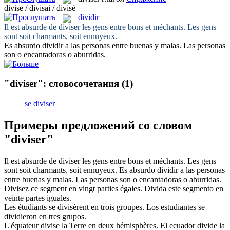
divise / divisai / divisé
dividir
Il est absurde de
diviser
les gens entre bons et méchants. Les gens
sont soit charmants, soit ennuyeux.
Es absurdo
dividir
a las personas entre buenas y malas. Las personas
son o encantadoras o aburridas.
"diviser": словосочетания
(1)
se diviser
Примеры предложений со словом
"diviser"
Il est absurde de
diviser
les gens entre bons et méchants. Les gens
sont soit charmants, soit ennuyeux.
Es absurdo
dividir
a las personas
entre buenas y malas. Las personas son o encantadoras o aburridas.
Divisez
ce segment en vingt parties égales.
Divida
este segmento en
veinte partes iguales.
Les étudiants se
divisèrent
en trois groupes.
Los estudiantes se
dividieron
en tres grupos.
L'équateur
divise
la Terre en deux hémisphères.
El ecuador
divide
la