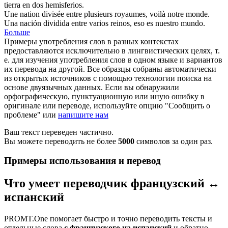
tierra en dos hemisferios.
Une nation
divisée
entre plusieurs royaumes, voilà notre monde.
Una nación
dividida
entre varios reinos, eso es nuestro mundo.
Больше
Примеры употребления слов в разных контекстах
предоставляются исключительно в лингвистических целях, т.
е. для изучения употребления слов в одном языке и вариантов
их перевода на другой. Все образцы собраны автоматически
из открытых источников с помощью технологии поиска на
основе двуязычных данных. Если вы обнаружили
орфографическую, пунктуационную или иную ошибку в
оригинале или переводе, используйте опцию "Сообщить о
проблеме" или
напишите нам
Ваш текст переведен частично.
Вы можете переводить не более
5000
символов за один раз.
Примеры использования и перевод
Что умеет переводчик французский ↔
испанский
PROMT.One помогает быстро и точно переводить тексты и
отдельные слова
с французского на испанский
и обратно.