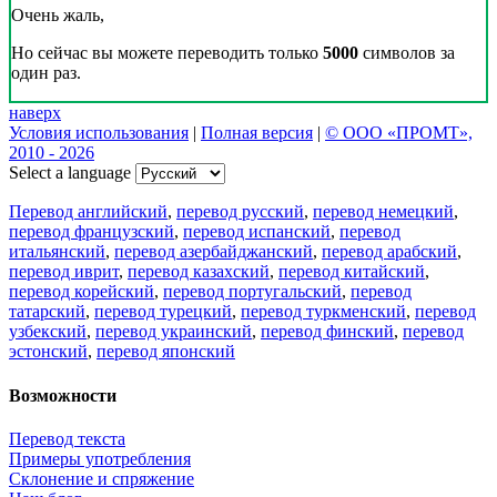
Очень жаль,
Но сейчас вы можете переводить только
5000
символов за
один раз.
наверх
Условия использования
|
Полная версия
|
© ООО «ПРОМТ»,
2010 - 2026
Select a language
Перевод английский
,
перевод русский
,
перевод немецкий
,
перевод французский
,
перевод испанский
,
перевод
итальянский
,
перевод азербайджанский
,
перевод арабский
,
перевод иврит
,
перевод казахский
,
перевод китайский
,
перевод корейский
,
перевод португальский
,
перевод
татарский
,
перевод турецкий
,
перевод туркменский
,
перевод
узбекский
,
перевод украинский
,
перевод финский
,
перевод
эстонский
,
перевод японский
Возможности
Перевод текста
Примеры употребления
Склонение и спряжение