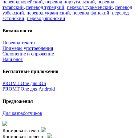
перевод корейский
,
перевод португальский
,
перевод
татарский
,
перевод турецкий
,
перевод туркменский
,
перевод
узбекский
,
перевод украинский
,
перевод финский
,
перевод
эстонский
,
перевод японский
Возможности
Перевод текста
Примеры употребления
Склонение и спряжение
Наш блог
Бесплатные приложения
PROMT.One для iOS
PROMT.One для Android
Предложения
Для разработчиков
Копировать текст
Копировать перевод