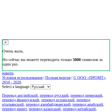
×
Очень жаль,
Но сейчас вы можете переводить только
5000
символов за
один раз.
наверх
Условия использования
|
Полная версия
|
© ООО «ПРОМТ»,
2010 - 2026
Select a language
Перевод английский
,
перевод русский
,
перевод немецкий
,
перевод французский
,
перевод испанский
,
перевод
итальянский
,
перевод азербайджанский
,
перевод арабский
,
перевод иврит
,
перевод казахский
,
перевод китайский
,