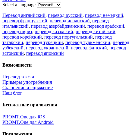
Select a language
Перевод английский
,
перевод русский
,
перевод немецкий
,
перевод французский
,
перевод испанский
,
перевод
итальянский
,
перевод азербайджанский
,
перевод арабский
,
перевод иврит
,
перевод казахский
,
перевод китайский
,
перевод корейский
,
перевод португальский
,
перевод
татарский
,
перевод турецкий
,
перевод туркменский
,
перевод
узбекский
,
перевод украинский
,
перевод финский
,
перевод
эстонский
,
перевод японский
Возможности
Перевод текста
Примеры употребления
Склонение и спряжение
Наш блог
Бесплатные приложения
PROMT.One для iOS
PROMT.One для Android
Предложения