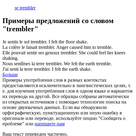
se trembler
Примеры предложений со словом
"trembler"
Je sentis le sol
trembler
.
I felt the floor
shake
.
La colère le faisait
trembler
.
Anger caused him to
tremble
.
Elle pouvait sentir ses genoux
trembler
.
She could feel her knees
shaking
.
Nous sentîmes la terre
trembler
.
We felt the earth
tremble
.
J'ai senti la terre
trembler
.
I felt the earth
shake
.
Больше
Примеры употребления слов в разных контекстах
предоставляются исключительно в лингвистических целях, т.
е. для изучения употребления слов в одном языке и вариантов
их перевода на другой. Все образцы собраны автоматически
из открытых источников с помощью технологии поиска на
основе двуязычных данных. Если вы обнаружили
орфографическую, пунктуационную или иную ошибку в
оригинале или переводе, используйте опцию "Сообщить о
проблеме" или
напишите нам
Ваш текст переведен частично.