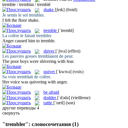
tremble / tremblai / tremblé
shake
[ʃeɪk]
(froid)
Je sentis le sol
trembler
.
I felt the floor
shake
.
tremble
[ˈtrembl]
La colère le faisait
trembler
.
Anger caused him to
tremble
.
shiver
[ˈʃɪvə]
(effroi)
Les pauvres gosses
tremblaient
de peur.
The poor boys were
shivering
with fear.
quiver
[ˈkwɪvə]
(voix)
Sa voix
tremblait
de colère.
Her voice was
quivering
with anger.
be afraid
dodder
[ˈdɔdə]
(vieillesse)
rattle
[ˈrætl]
(son)
другие переводы
4
свернуть
"trembler": словосочетания
(1)