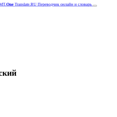
MT.
One
Translate.RU Переводчик онлайн и словарь
йский