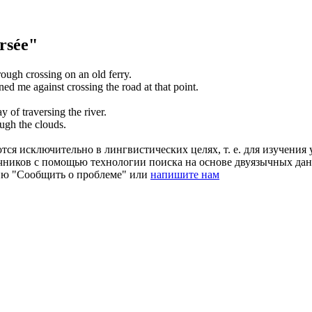
rsée"
rough
crossing
on an old ferry.
ned me against
crossing
the road at that point.
ay of
traversing
the river.
ough
the clouds.
ся исключительно в лингвистических целях, т. е. для изучения 
очников с помощью технологии поиска на основе двуязычных д
ию "Сообщить о проблеме" или
напишите нам