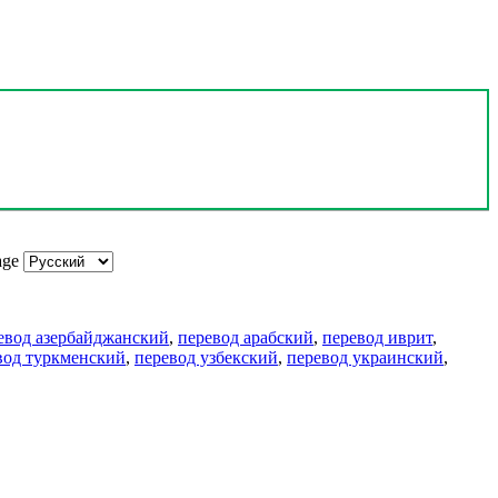
age
евод азербайджанский
,
перевод арабский
,
перевод иврит
,
вод туркменский
,
перевод узбекский
,
перевод украинский
,