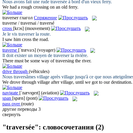
Nous avons fait une rude
traversée
à bord d'un vieux ferry.
We had a rough
crossing
on an old ferry.
traverser
глагол
Спряжение
traverse / traversai / traversé
cross
[krɔs]
(mouvement)
Je le vis
traverser
la route.
I saw him
cross
the road.
traverse
[ˈtrævə:s]
(voyager)
Il doit exister un moyen de
traverser
la rivière.
There must be some way of
traversing
the river.
drive through
(véhicules)
Nous
traversâmes
village après village jusqu'à ce que nous atteignîmes
We
drove through
village after village, until we got to our destination.
navigate
[ˈnævɪɡeɪt]
(aviation)
span
[spæn]
(pont)
pass over
(route)
другие переводы
3
свернуть
"traversée": словосочетания
(2)