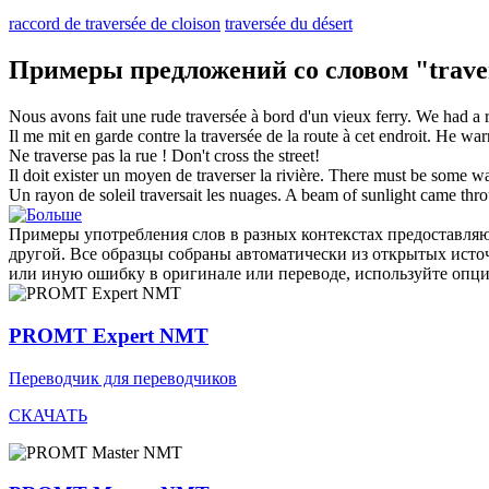
raccord de traversée de cloison
traversée du désert
Примеры предложений со словом "trave
Nous avons fait une rude
traversée
à bord d'un vieux ferry.
We had a 
Il me mit en garde contre la
traversée
de la route à cet endroit.
He war
Ne
traverse
pas la rue !
Don't
cross
the street!
Il doit exister un moyen de
traverser
la rivière.
There must be some w
Un rayon de soleil
traversait
les nuages.
A beam of sunlight
came thr
Примеры употребления слов в разных контекстах предоставляют
другой. Все образцы собраны автоматически из открытых ист
или иную ошибку в оригинале или переводе, используйте опц
PROMT Expert NMT
Переводчик для переводчиков
СКАЧАТЬ