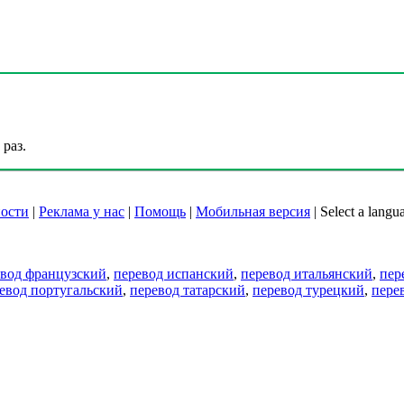
раз.
ости
|
Реклама у нас
|
Помощь
|
Мобильная версия
|
Select a langu
евод французский
,
перевод испанский
,
перевод итальянский
,
пер
евод португальский
,
перевод татарский
,
перевод турецкий
,
пере