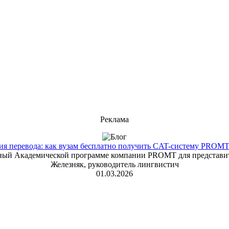
Реклама
 перевода: как вузам бесплатно получить CAT-систему PROMT T
енный Академической программе компании PROMT для представит
Железняк, руководитель лингвистич
01.03.2026