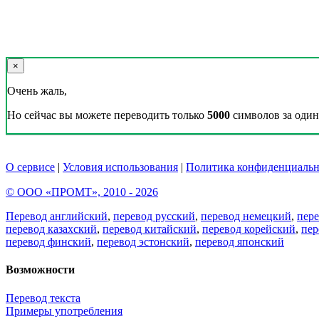
×
Очень жаль,
Но сейчас вы можете переводить только
5000
символов за один 
О сервисе
|
Условия использования
|
Политика конфиденциальн
© ООО «ПРОМТ», 2010 - 2026
Перевод английский
,
перевод русский
,
перевод немецкий
,
пер
перевод казахский
,
перевод китайский
,
перевод корейский
,
пер
перевод финский
,
перевод эстонский
,
перевод японский
Возможности
Перевод текста
Примеры употребления