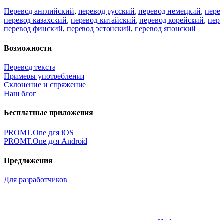
Перевод английский
,
перевод русский
,
перевод немецкий
,
пер
перевод казахский
,
перевод китайский
,
перевод корейский
,
пер
перевод финский
,
перевод эстонский
,
перевод японский
Возможности
Перевод текста
Примеры употребления
Склонение и спряжение
Наш блог
Бесплатные приложения
PROMT.One для iOS
PROMT.One для Android
Предложения
Для разработчиков