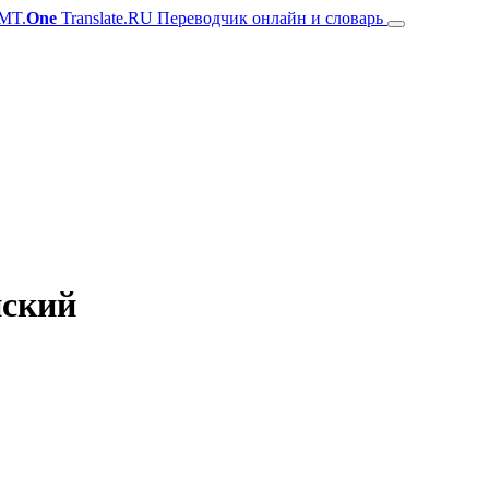
MT.
One
Translate.RU Переводчик онлайн и словарь
йский