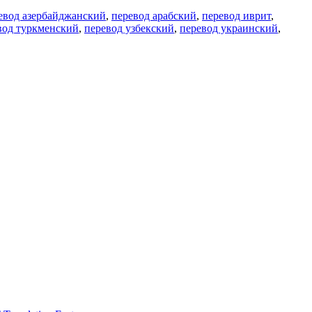
евод азербайджанский
,
перевод арабский
,
перевод иврит
,
вод туркменский
,
перевод узбекский
,
перевод украинский
,