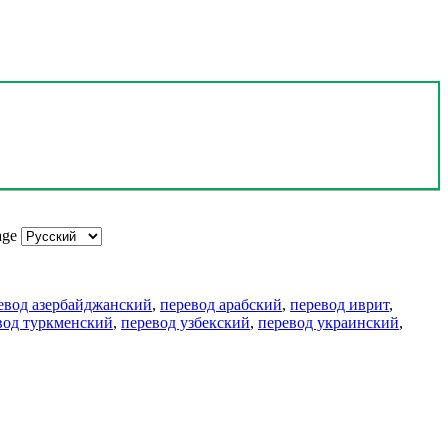
age
евод азербайджанский
,
перевод арабский
,
перевод иврит
,
вод туркменский
,
перевод узбекский
,
перевод украинский
,