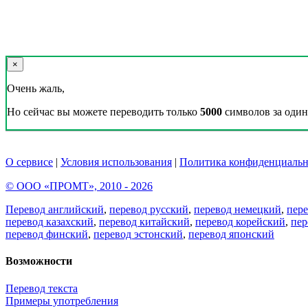
×
Очень жаль,
Но сейчас вы можете переводить только
5000
символов за один 
О сервисе
|
Условия использования
|
Политика конфиденциальн
© ООО «ПРОМТ», 2010 - 2026
Перевод английский
,
перевод русский
,
перевод немецкий
,
пер
перевод казахский
,
перевод китайский
,
перевод корейский
,
пер
перевод финский
,
перевод эстонский
,
перевод японский
Возможности
Перевод текста
Примеры употребления