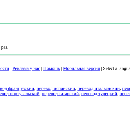
раз.
ости
|
Реклама у нас
|
Помощь
|
Мобильная версия
|
Select a langu
евод французский
,
перевод испанский
,
перевод итальянский
,
пер
евод португальский
,
перевод татарский
,
перевод турецкий
,
пере