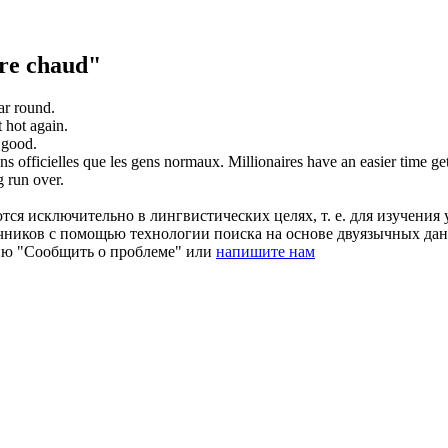
re chaud"
ar round.
t
hot
again.
 good.
ons officielles que les gens normaux.
Millionaires have an easier time get
g
run over.
ся исключительно в лингвистических целях, т. е. для изучения 
очников с помощью технологии поиска на основе двуязычных д
ию "Сообщить о проблеме" или
напишите нам