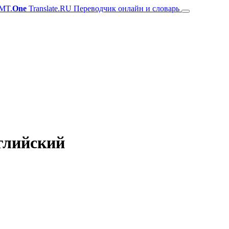
MT.
One
Translate.RU Переводчик онлайн и словарь
нглийский