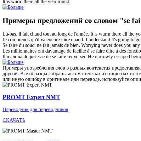
It
is warm
there all the year round.
Примеры предложений со словом "se fai
Là-bas, il
fait chaud
tout au long de l'année.
It
is warm
there all the ye
Je comprends qu'il va encore
faire chaud
.
I understand it's going to ge
Se faire
du souci ne fait jamais de bien.
Worrying
never
does
you any
Les millionnaires ont davantage de facilité à
se faire
élire à des foncti
Il manqua de justesse de
se faire
renverser.
He narrowly escaped
bein
Примеры употребления слов в разных контекстах предоставляют
другой. Все образцы собраны автоматически из открытых ист
или иную ошибку в оригинале или переводе, используйте опц
PROMT Expert NMT
Переводчик для переводчиков
СКАЧАТЬ