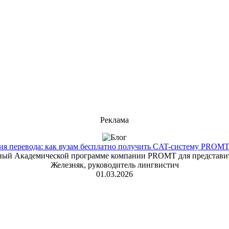
Реклама
 перевода: как вузам бесплатно получить CAT-систему PROMT T
енный Академической программе компании PROMT для представит
Железняк, руководитель лингвистич
01.03.2026