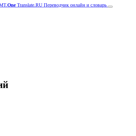
MT.
One
Translate.RU Переводчик онлайн и словарь
ий