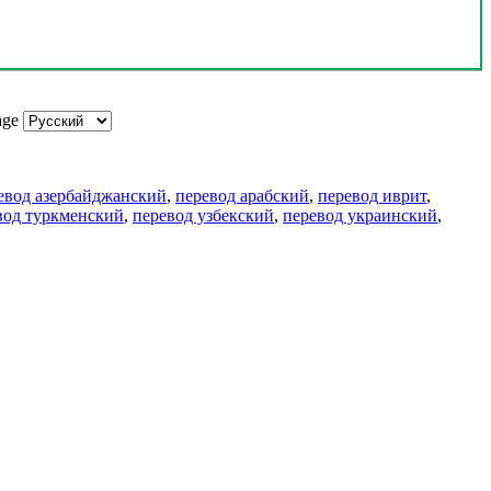
age
евод азербайджанский
,
перевод арабский
,
перевод иврит
,
вод туркменский
,
перевод узбекский
,
перевод украинский
,