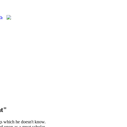
t"
gs which he doesn't know.
d upon as a great
scholar
.