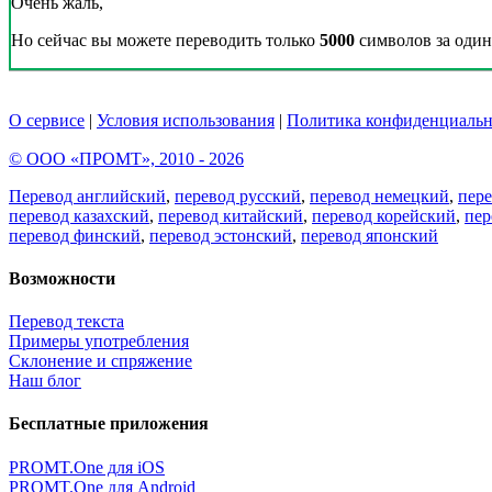
Очень жаль,
Но сейчас вы можете переводить только
5000
символов за один 
О сервисе
|
Условия использования
|
Политика конфиденциальн
© ООО «ПРОМТ», 2010 - 2026
Перевод английский
,
перевод русский
,
перевод немецкий
,
пер
перевод казахский
,
перевод китайский
,
перевод корейский
,
пер
перевод финский
,
перевод эстонский
,
перевод японский
Возможности
Перевод текста
Примеры употребления
Склонение и спряжение
Наш блог
Бесплатные приложения
PROMT.One для iOS
PROMT.One для Android