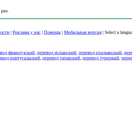
раз.
ости
|
Реклама у нас
|
Помощь
|
Мобильная версия
|
Select a langu
евод французский
,
перевод испанский
,
перевод итальянский
,
пер
евод португальский
,
перевод татарский
,
перевод турецкий
,
пере