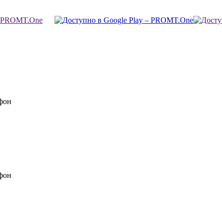
фон
фон