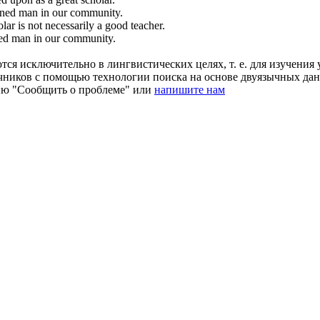
rned
man in our community.
olar
is not necessarily a good teacher.
ed
man in our community.
ся исключительно в лингвистических целях, т. е. для изучения 
очников с помощью технологии поиска на основе двуязычных д
ию "Сообщить о проблеме" или
напишите нам