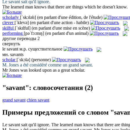
Le
savant
sait qu'il ignore.
The
learned
man knows that there are things which he doesn't know.
scholarly
[ˈskɔləlɪ]
(en parlant d'une édition, de l'étude)
clever
[ˈklevə]
(en parlant d'une action - habile)
skilful
[ˈskɪlful]
(en parlant d'une mise en scène)
performing
[pəˈfɔ:mɪŋ]
(en parlant d'un animal)
другие переводы
2
свернуть
le
savant
м.р.
существительное
мн.
savants
scholar
[ˈskɔlə]
(personne)
M. Jones a été considéré comme un grand
savant
.
Mr Jones was looked upon as a great
scholar
.
"savant": словосочетания
(2)
grand savant
chien savant
Примеры предложений со словом "savan
Le
savant
sait qu'il ignore.
The
learned
man knows that there are thin
M. Jones a été considéré comme un grand
savant
.
Mr Jones was looke